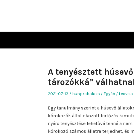
Skip
to
content
A tenyésztett húsevő
tározókká” válhatna
Posted
Author
Posted
2021-07-13
hunprobalazs
Egyéb
Leave a
on
in
Egy tanulmány szerint a húsevő állato
kórokozók által okozott fertőzés kimut
nyérc tenyésztése lehetővé tenné a nem
kórokozó számos állatra terjedhet, és 