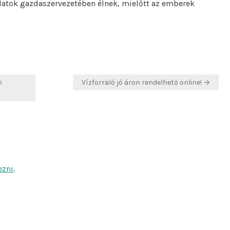
latok gazdaszervezetében élnek, mielőtt az emberek
n
Vízforraló jó áron rendelhető online! →
ezni
.