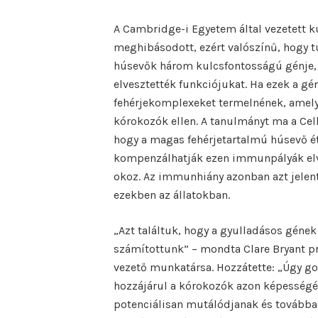
A Cambridge-i Egyetem által vezetett 
meghibásodott, ezért valószínű, hogy 
húsevők három kulcsfontosságú génje, 
elvesztették funkciójukat. Ha ezek a 
fehérjekomplexeket termelnének, amelye
kórokozók ellen. A tanulmányt ma a Cell
hogy a magas fehérjetartalmú húsevő é
kompenzálhatják ezen immunpályák elv
okoz. Az immunhiány azonban azt jelen
ezekben az állatokban.
„Azt találtuk, hogy a gyulladásos gének
számítottunk” – mondta Clare Bryant pr
vezető munkatársa. Hozzátette: „Úgy g
hozzájárul a kórokozók azon képességéh
potenciálisan mutálódjanak és továbbad