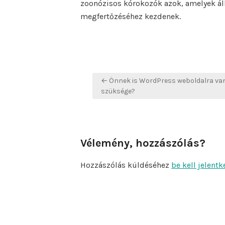
zoonózisos kórokozók azok, amelyek ál
megfertőzéséhez kezdenek.
Bejegyzés
← Önnek is WordPress weboldalra va
navigáció
szüksége?
Vélemény, hozzászólás?
Hozzászólás küldéséhez
be kell jelentk