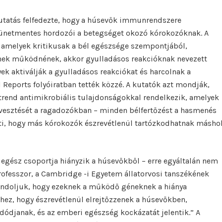
kutatás felfedezte, hogy a húsevők immunrendszere
tünetmentes hordozói a betegséget okozó kórokozóknak. A
amelyek kritikusak a bél egészsége szempontjából,
gének működnének, akkor gyulladásos reakcióknak nevezett
k aktiválják a gyulladásos reakciókat és harcolnak a
 Reports folyóiratban tették közzé. A kutatók azt mondják,
trend antimikrobiális tulajdonságokkal rendelkezik, amelyek
esztését a ragadozókban – minden bélfertőzést a hasmenés
ti, hogy más kórokozók észrevétlenül tartózkodhatnak másho
 egész csoportja hiányzik a húsevőkből – erre egyáltalán nem
ofesszor, a Cambridge -i Egyetem állatorvosi tanszékének
ondoljuk, hogy ezeknek a működő géneknek a hiánya
ez, hogy észrevétlenül elrejtőzzenek a húsevőkben,
ódjanak, és az emberi egészség kockázatát jelentik.” A