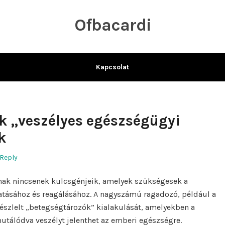
Ofbacardi
Kapcsolat
k „veszélyes egészségügyi
k
 Reply
knak nincsenek kulcsgénjeik, amelyek szükségesek a
atásához és reagálásához. A nagyszámú ragadozó, például a
 észlelt „betegségtározók” kialakulását, amelyekben a
mutálódva veszélyt jelenthet az emberi egészségre.