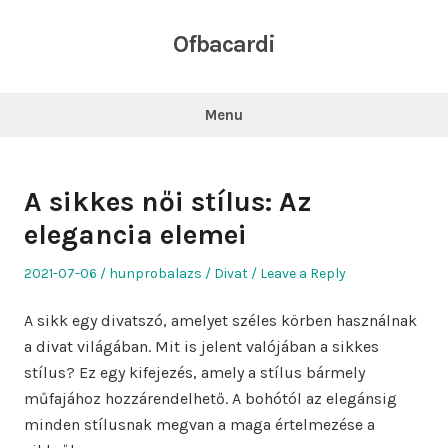
Skip
to
Ofbacardi
content
Menu
A sikkes női stílus: Az
elegancia elemei
Posted
Author
Posted
2021-07-06
hunprobalazs
Divat
Leave a Reply
on
in
A sikk egy divatszó, amelyet széles körben használnak
a divat világában. Mit is jelent valójában a sikkes
stílus? Ez egy kifejezés, amely a stílus bármely
műfajához hozzárendelhető. A bohótól az elegánsig
minden stílusnak megvan a maga értelmezése a