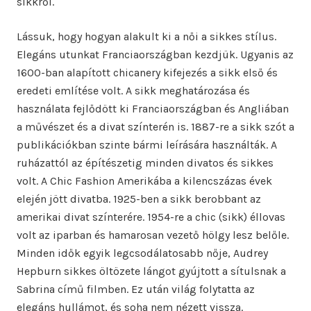
sikkről.
Lássuk, hogy hogyan alakult ki a női a sikkes stílus.
Elegáns utunkat Franciaországban kezdjük. Ugyanis az
1600-ban alapított chicanery kifejezés a sikk első és
eredeti említése volt. A sikk meghatározása és
használata fejlődött ki Franciaországban és Angliában
a művészet és a divat színterén is. 1887-re a sikk szót a
publikációkban szinte bármi leírására használták. A
ruházattól az építészetig minden divatos és sikkes
volt. A Chic Fashion Amerikába a kilencszázas évek
elején jött divatba. 1925-ben a sikk berobbant az
amerikai divat színterére. 1954-re a chic (sikk) éllovas
volt az iparban és hamarosan vezető hölgy lesz belőle.
Minden idők egyik legcsodálatosabb nője, Audrey
Hepburn sikkes öltözete lángot gyújtott a sítulsnak a
Sabrina című filmben. Ez után világ folytatta az
elegáns hullámot, és soha nem nézett vissza.