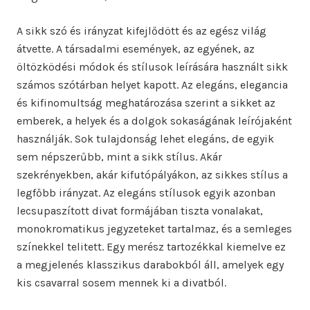
A sikk szó és irányzat kifejlődött és az egész világ
átvette. A társadalmi események, az egyének, az
öltözködési módok és stílusok leírására használt sikk
számos szótárban helyet kapott. Az elegáns, elegancia
és kifinomultság meghatározása szerint a sikket az
emberek, a helyek és a dolgok sokaságának leírójaként
használják. Sok tulajdonság lehet elegáns, de egyik
sem népszerűbb, mint a sikk stílus. Akár
szekrényekben, akár kifutópályákon, az sikkes stílus a
legfőbb irányzat. Az elegáns stílusok egyik azonban
lecsupaszított divat formájában tiszta vonalakat,
monokromatikus jegyzeteket tartalmaz, és a semleges
színekkel telitett. Egy merész tartozékkal kiemelve ez
a megjelenés klasszikus darabokból áll, amelyek egy
kis csavarral sosem mennek ki a divatból.