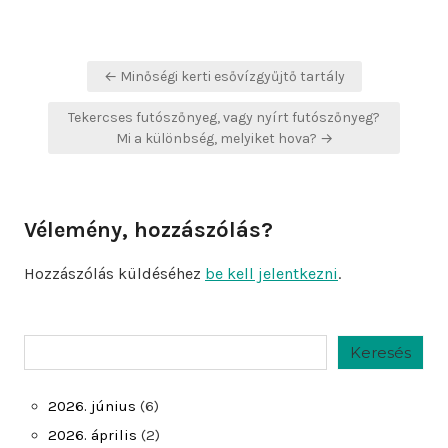
Bejegyzés
← Minőségi kerti esővízgyűjtő tartály
navigáció
Tekercses futószőnyeg, vagy nyírt futószőnyeg?
Mi a különbség, melyiket hova? →
Vélemény, hozzászólás?
Hozzászólás küldéséhez
be kell jelentkezni
.
Keresés
Keresés
2026. június
(6)
2026. április
(2)