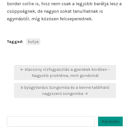
border collie is, hisz nem csak a legjobb barátja lesz a
csöppségnek, de nagyon sokat tanulhatnak is
egymástól, míg közösen felcseperednek.
Tagged:
kutya
Bejegyzés
← Alacsony vízfogyasztás a gyerekek körében –
navigáció
Nagyobb probléma, mint gondolná!
A GyógyVarázs Süngomba és a benne található
nagyszerű süngomba →
Keresés
Keresés