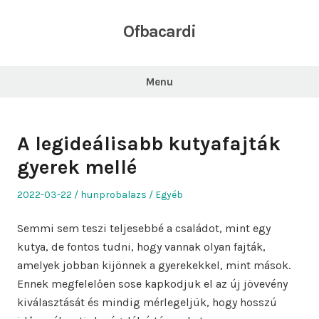
Skip
to
Ofbacardi
content
Menu
A legideálisabb kutyafajták
gyerek mellé
Posted
Author
Posted
2022-03-22
hunprobalazs
Egyéb
on
in
Semmi sem teszi teljesebbé a családot, mint egy
kutya, de fontos tudni, hogy vannak olyan fajták,
amelyek jobban kijönnek a gyerekekkel, mint mások.
Ennek megfelelően sose kapkodjuk el az új jövevény
kiválasztását és mindig mérlegeljük, hogy hosszú