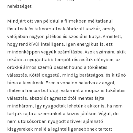
nehézséget.
Mindjárt ott van például a filmekben méltatlanul
fásultnak és kifinomultnak ábrázolt uszkár, amely
valójában nagyon játékos és szociális kutya. Amellett,
hogy rendkívül intelligens, igen energikus is, ezt
mindenképpen vegyük számításba. Azok számára, akik
inkább a nyugodtabb tempót részesítik előnyben, az
örökké álmos szemű basset hound a tökéletes
választás. Kötélidegzetű, mindig barátságos, és kitűnő
társa a kicsiknek. Ezen a vonalon haladva az angol,
illetve a francia bulldog, valamint a mopsz is tökéletes
választás, abszolút agressziótól mentes fajta
mindhárom, így nyugodtak lehetünk akkor is, ha nem
tartjuk rajta a szemünket a közös játékon. Végül, de
nem utolsósorban nyugodt szívvel ajánlható
kisgyerekek mellé a legintelligensebbnek tartott