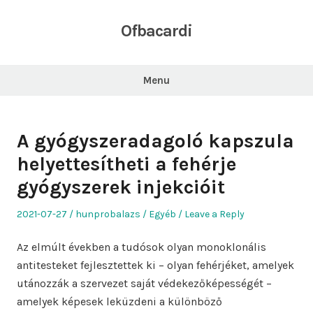
Skip
to
Ofbacardi
content
Menu
A gyógyszeradagoló kapszula
helyettesítheti a fehérje
gyógyszerek injekcióit
Posted
Author
Posted
2021-07-27
hunprobalazs
Egyéb
Leave a Reply
on
in
Az elmúlt években a tudósok olyan monoklonális
antitesteket fejlesztettek ki – olyan fehérjéket, amelyek
utánozzák a szervezet saját védekezőképességét –
amelyek képesek leküzdeni a különböző