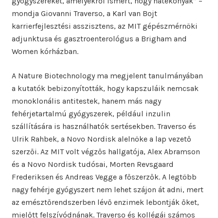
gyógyszereket, amelyekről ismert, hogy hatékonyak” –
mondja Giovanni Traverso, a Karl van Bojt
karrierfejlesztési asszisztens, az MIT gépészmérnöki
adjunktusa és gasztroenterológus a Brigham and
Women kórházban.
A Nature Biotechnology ma megjelent tanulmányában
a kutatók bebizonyították, hogy kapszuláik nemcsak
monoklonális antitestek, hanem más nagy
fehérjetartalmú gyógyszerek, például inzulin
szállítására is használhatók sertésekben. Traverso és
Ulrik Rahbek, a Novo Nordisk alelnöke a lap vezető
szerzői. Az MIT volt végzős hallgatója, Alex Abramson
és a Novo Nordisk tudósai, Morten Revsgaard
Frederiksen és Andreas Vegge a főszerzők. A legtöbb
nagy fehérje gyógyszert nem lehet szájon át adni, mert
az emésztőrendszerben lévő enzimek lebontják őket,
mielőtt felszívódnának. Traverso és kollégái számos