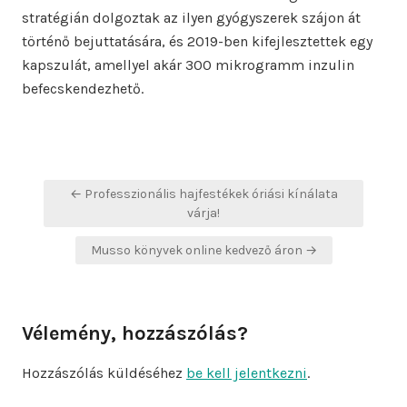
stratégián dolgoztak az ilyen gyógyszerek szájon át
történő bejuttatására, és 2019-ben kifejlesztettek egy
kapszulát, amellyel akár 300 mikrogramm inzulin
befecskendezhető.
Bejegyzés
← Professzionális hajfestékek óriási kínálata
navigáció
várja!
Musso könyvek online kedvező áron →
Vélemény, hozzászólás?
Hozzászólás küldéséhez
be kell jelentkezni
.