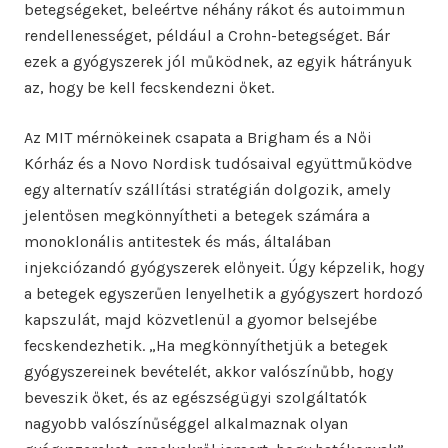
betegségeket, beleértve néhány rákot és autoimmun
rendellenességet, például a Crohn-betegséget. Bár
ezek a gyógyszerek jól működnek, az egyik hátrányuk
az, hogy be kell fecskendezni őket.
Az MIT mérnökeinek csapata a Brigham és a Női
Kórház és a Novo Nordisk tudósaival együttműködve
egy alternatív szállítási stratégián dolgozik, amely
jelentősen megkönnyítheti a betegek számára a
monoklonális antitestek és más, általában
injekciózandó gyógyszerek előnyeit. Úgy képzelik, hogy
a betegek egyszerűen lenyelhetik a gyógyszert hordozó
kapszulát, majd közvetlenül a gyomor belsejébe
fecskendezhetik. „Ha megkönnyíthetjük a betegek
gyógyszereinek bevételét, akkor valószínűbb, hogy
beveszik őket, és az egészségügyi szolgáltatók
nagyobb valószínűséggel alkalmaznak olyan