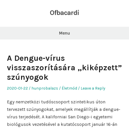
Skip
to
Ofbacardi
content
Menu
A Dengue-vírus
visszaszorítására „kiképzett”
szúnyogok
Posted
Author
Posted
2020-01-22
hunprobalazs
Életmód
Leave a Reply
on
in
Egy nemzetközi tudóscsoport szintetikus úton
tervezett szúnyogokat, amelyek megállítják a dengue-
vírus terjedését. A kaliforniai San Diego-i egyetemi
biológusok vezetésével a kutatócsoport január 16-án