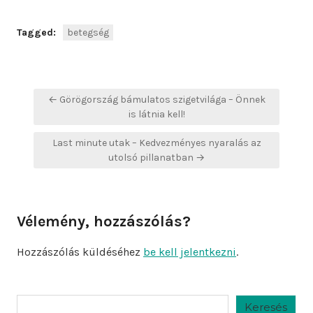
Tagged:
betegség
Bejegyzés
← Görögország bámulatos szigetvilága – Önnek
navigáció
is látnia kell!
Last minute utak – Kedvezményes nyaralás az
utolsó pillanatban →
Vélemény, hozzászólás?
Hozzászólás küldéséhez
be kell jelentkezni
.
Keresés
Keresés