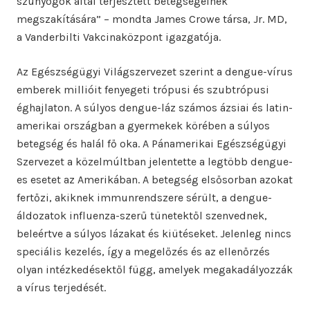
szúnyogok által terjesztett betegségeinek
megszakítására” – mondta James Crowe társa, Jr. MD,
a Vanderbilti Vakcinaközpont igazgatója.
Az Egészségügyi Világszervezet szerint a dengue-vírus
emberek millióit fenyegeti trópusi és szubtrópusi
éghajlaton. A súlyos dengue-láz számos ázsiai és latin-
amerikai országban a gyermekek körében a súlyos
betegség és halál fő oka. A Pánamerikai Egészségügyi
Szervezet a közelmúltban jelentette a legtöbb dengue-
es esetet az Amerikában. A betegség elsősorban azokat
fertőzi, akiknek immunrendszere sérült, a dengue-
áldozatok influenza-szerű tünetektől szenvednek,
beleértve a súlyos lázakat és kiütéseket. Jelenleg nincs
speciális kezelés, így a megelőzés és az ellenőrzés
olyan intézkedésektől függ, amelyek megakadályozzák
a vírus terjedését.