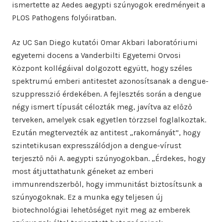
ismertette az Aedes aegypti szúnyogok eredményeit a
PLOS Pathogens folyóiratban.
Az UC San Diego kutatói Omar Akbari laboratóriumi
egyetemi docens a Vanderbilti Egyetemi Orvosi
Központ kollégáival dolgozott együtt, hogy széles
spektrumú emberi antitestet azonosítsanak a dengue-
szuppresszió érdekében. A fejlesztés során a dengue
négy ismert típusát célozták meg, javítva az előző
terveken, amelyek csak egyetlen törzzsel foglalkoztak.
Ezután megtervezték az antitest „rakományát”, hogy
szintetikusan expresszálódjon a dengue-vírust
terjesztő női A. aegypti szúnyogokban. „Érdekes, hogy
most átjuttathatunk géneket az emberi
immunrendszerből, hogy immunitást biztosítsunk a
szúnyogoknak. Ez a munka egy teljesen új
biotechnológiai lehetőséget nyit meg az emberek