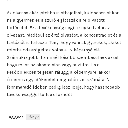
Az olvasás akár játékba is áthajolhat, különösen akkor,
ha a gyermek és a szülő eljátsszák a felolvasott
történetet. Ez a tevékenység segít megkedvelni az
olvasást, ráadásul az értő olvasást, a koncentrációt és a
fantáziát is fejleszti. Tény, hogy vannak gyerekek, akiket
mintha odaszögeltek volna a TV képernyő elé.
Számukra jobb, ha minél később szembesülnek azzal,
hogy mi az az okostelefon vagy rajzfilm. Ha a
későbbiekben teljesen ráfügg a képernyőre, akkor
érdemes egy időkeretet meghatározni számára. A
fennmaradó időben pedig lesz ideje, hogy hasznosabb
tevékenységgel töltse el az időt.
Tagged:
könyv