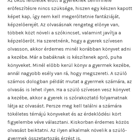
Az okos felületek előtt a gyereknek semmiféle
erőfeszítésre nincs szüksége, hiszen egy készen kapott
képet kap, így nem kell megerőltetnie fantáziáját,
képzelőerejét. Az olvasásnak rengeteg előnye van,
többek közt növeli a szókincset, valamint javítja a
képzelőerőt. Ha szeretnénk, hogy a gyerek szívesen
olvasson, akkor érdemes minél korábban könyvet adni
a kezébe. Már a babáknak is készítenek apró, puha
könyveket. Minél előbb kerül könyv a gyermek kezébe,
annál nagyobb esély van rá, hogy megszereti. A szülő
számos dologban példát mutat a gyermek számára, az
olvasás is lehet ilyen. Ha a szülő szívesen vesz könyvet
a kezébe, akkor a gyerek is szórakoztató folyamatnak
látja az olvasást. Persze meg kell találni a számára
tökéletes témájú könyveket és az érdeklődési kört
figyelembe véve választani. Kiskorban érdemes közös
olvasást beiktatni. Az ilyen alkalmak növelik a szülő-
gyermek összetartozás érzést is.