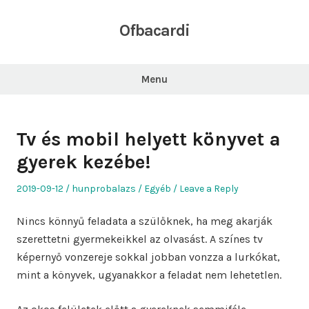
Skip
to
Ofbacardi
content
Menu
Tv és mobil helyett könyvet a
gyerek kezébe!
Posted
Author
Posted
2019-09-12
hunprobalazs
Egyéb
Leave a Reply
on
in
Nincs könnyű feladata a szülőknek, ha meg akarják
szerettetni gyermekeikkel az olvasást. A színes tv
képernyő vonzereje sokkal jobban vonzza a lurkókat,
mint a könyvek, ugyanakkor a feladat nem lehetetlen.