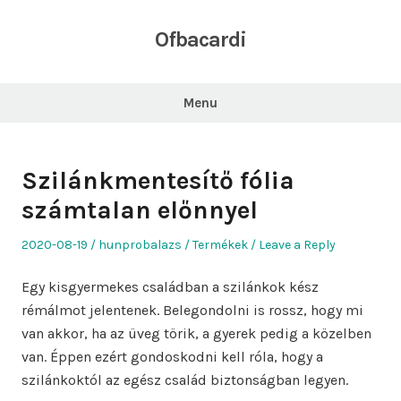
Skip
to
Ofbacardi
content
Menu
Szilánkmentesítő fólia
számtalan előnnyel
Posted
Author
Posted
2020-08-19
hunprobalazs
Termékek
Leave a Reply
on
in
Egy kisgyermekes családban a szilánkok kész
rémálmot jelentenek. Belegondolni is rossz, hogy mi
van akkor, ha az üveg törik, a gyerek pedig a közelben
van. Éppen ezért gondoskodni kell róla, hogy a
szilánkoktól az egész család biztonságban legyen.