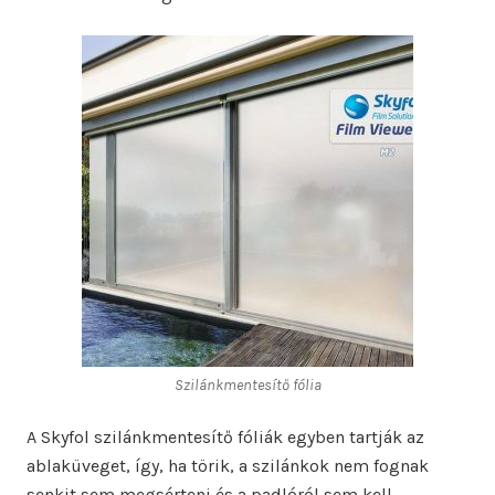
Szilánkmentesítő fólia
A Skyfol szilánkmentesítő fóliák egyben tartják az
ablaküveget, így, ha törik, a szilánkok nem fognak
senkit sem megsérteni és a padlóról sem kell