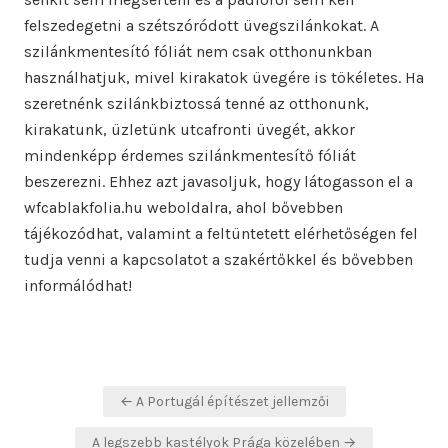
felszedegetni a szétszóródott üvegszilánkokat. A
szilánkmentesító fóliát nem csak otthonunkban
használhatjuk, mivel kirakatok üvegére is tökéletes. Ha
szeretnénk szilánkbiztossá tenné az otthonunk,
kirakatunk, üzletünk utcafronti üvegét, akkor
mindenképp érdemes szilánkmentesítő fóliát
beszerezni. Ehhez azt javasoljuk, hogy látogasson el a
wfcablakfolia.hu weboldalra, ahol bővebben
tájékozódhat, valamint a feltüntetett elérhetőségen fel
tudja venni a kapcsolatot a szakértőkkel és bővebben
informálódhat!
Bejegyzés
← A Portugál építészet jellemzői
navigáció
A legszebb kastélyok Prága közelében →