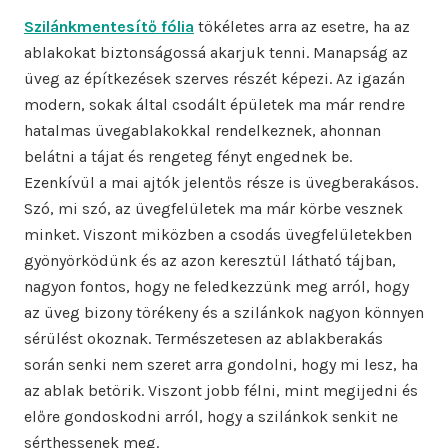
Szilánkmentesítő fólia
tökéletes arra az esetre, ha az
ablakokat biztonságossá akarjuk tenni. Manapság az
üveg az építkezések szerves részét képezi. Az igazán
modern, sokak által csodált épületek ma már rendre
hatalmas üvegablakokkal rendelkeznek, ahonnan
belátni a tájat és rengeteg fényt engednek be.
Ezenkívül a mai ajtók jelentős része is üvegberakásos.
Szó, mi szó, az üvegfelületek ma már körbe vesznek
minket. Viszont miközben a csodás üvegfelületekben
gyönyörködünk és az azon keresztül látható tájban,
nagyon fontos, hogy ne feledkezzünk meg arról, hogy
az üveg bizony törékeny és a szilánkok nagyon könnyen
sérülést okoznak. Természetesen az ablakberakás
során senki nem szeret arra gondolni, hogy mi lesz, ha
az ablak betörik. Viszont jobb félni, mint megijedni és
előre gondoskodni arról, hogy a szilánkok senkit ne
sérthessenek meg.