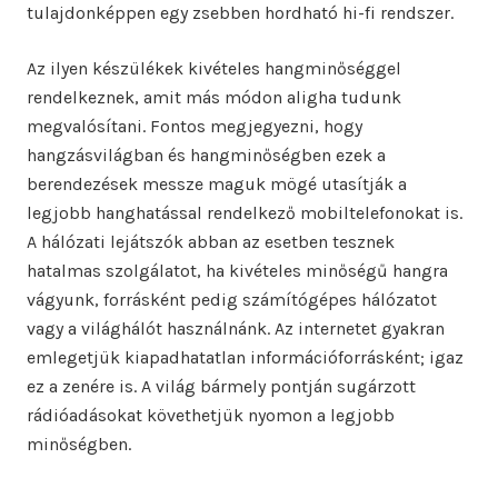
tulajdonképpen egy zsebben hordható hi-fi rendszer.
Az ilyen készülékek kivételes hangminőséggel
rendelkeznek, amit más módon aligha tudunk
megvalósítani. Fontos megjegyezni, hogy
hangzásvilágban és hangminőségben ezek a
berendezések messze maguk mögé utasítják a
legjobb hanghatással rendelkező mobiltelefonokat is.
A hálózati lejátszók abban az esetben tesznek
hatalmas szolgálatot, ha kivételes minőségű hangra
vágyunk, forrásként pedig számítógépes hálózatot
vagy a világhálót használnánk. Az internetet gyakran
emlegetjük kiapadhatatlan információforrásként; igaz
ez a zenére is. A világ bármely pontján sugárzott
rádióadásokat követhetjük nyomon a legjobb
minőségben.