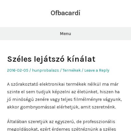
Skip
to
Ofbacardi
content
Menu
Széles lejátszó kínálat
Posted
Author
Posted
2016-02-05
hunprobalazs
Termékek
Leave a Reply
on
in
A szórakoztató elektronikai termékek nélkül ma már
szinte el sem tudjuk képzelni az életünket, hiszen ha
jó minőségű zenére vagy teljes filmélményre vágyunk,
akkor gombnyomással elérhetjük, amit szeretnénk.
Általában szeretjük az egyszerű, de professzionális
megoldásokat, ezért érdemes szétnéznünk a széles