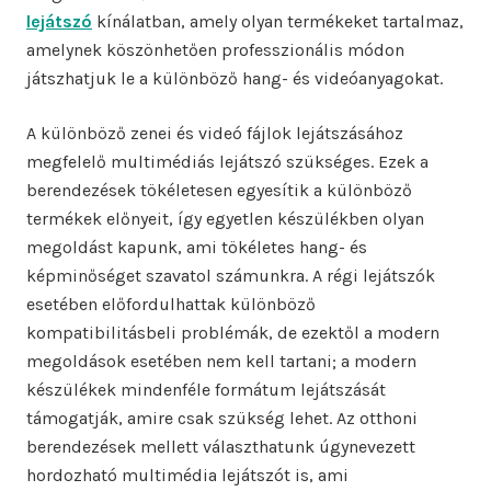
lejátszó
kínálatban, amely olyan termékeket tartalmaz,
amelynek köszönhetően professzionális módon
játszhatjuk le a különböző hang- és videóanyagokat.
A különböző zenei és videó fájlok lejátszásához
megfelelő multimédiás lejátszó szükséges. Ezek a
berendezések tökéletesen egyesítik a különböző
termékek előnyeit, így egyetlen készülékben olyan
megoldást kapunk, ami tökéletes hang- és
képminőséget szavatol számunkra. A régi lejátszók
esetében előfordulhattak különböző
kompatibilitásbeli problémák, de ezektől a modern
megoldások esetében nem kell tartani; a modern
készülékek mindenféle formátum lejátszását
támogatják, amire csak szükség lehet. Az otthoni
berendezések mellett választhatunk úgynevezett
hordozható multimédia lejátszót is, ami