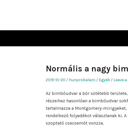
Skip
to
content
Normális a nagy bi
Posted
Author
Posted
2019-10-20
hunprobalazs
Egyéb
Leave a
on
in
Az bimbóudvar a bőr sötétebb területe,
részeihez hasonlóan a bimbóudvar sokf
tartalmazza a Montgomery-mirigyeket, 
rendelkező folyadékot választanak ki. A 
szoptató csecsemőt vonzza.