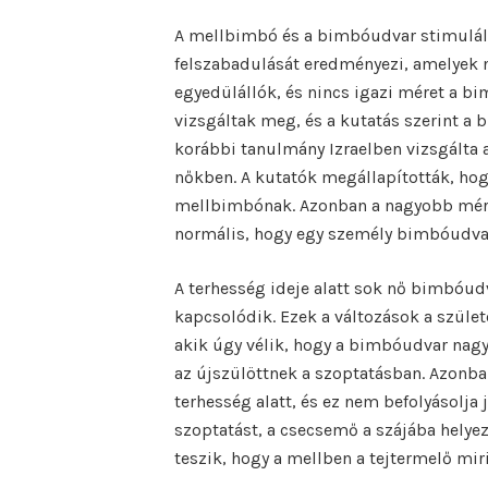
A mellbimbó és a bimbóudvar stimulálá
felszabadulását eredményezi, amelyek nö
egyedülállók, és nincs igazi méret a b
vizsgáltak meg, és a kutatás szerint a 
korábbi tanulmány Izraelben vizsgálta 
nőkben. A kutatók megállapították, ho
mellbimbónak. Azonban a nagyobb mére
normális, hogy egy személy bimbóudvar
A terhesség ideje alatt sok nő bimbóud
kapcsolódik. Ezek a változások a szület
akik úgy vélik, hogy a bimbóudvar nag
az újszülöttnek a szoptatásban. Azonba
terhesség alatt, és ez nem befolyásolja
szoptatást, a csecsemő a szájába helye
teszik, hogy a mellben a tejtermelő mi