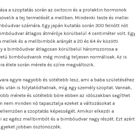
sa a szoptatás során az oxitocin és a prolaktin hormonok
velik a tej termelését a mellben. Mindenki teste és mellei
imbóudvar számára. Egy japán kutatás során 300 felnőtt nőt
bimbóudvar átlagos átmérője körülbelül 4 centiméter volt. Eg
a mellek és a mellbimbók arányát a 20 és 64 év közötti
gy a bimbóudvar átlagosan körülbelül háromszorosa a
tű bimbóudvarok még mindig teljesen normálisak. Az is
a élete során mérete és színe megváltozik.
vara egyre nagyobb és sötétebb lesz, ami a baba születéséhez
és után is folytatódhatnak, míg egy személy szoptat. Vannak,
yobb mérete és sötétebb bőre ebben az időszakban segíthet
n nem minden nő tapasztalja ezeket a változásokat a
 jellemzően a szoptatás képességét. Amikor elkezdi a
zi az egész mellbimbót és a bimbóudvar nagy részét. Ezt azért
rigyeket jobban ösztönözzék.