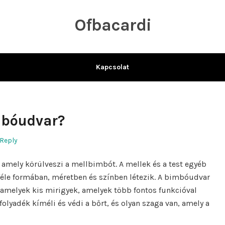
Ofbacardi
Kapcsolat
mbóudvar?
 Reply
 amely körülveszi a mellbimbót. A mellek és a test egyéb
éle formában, méretben és színben létezik. A bimbóudvar
amelyek kis mirigyek, amelyek több fontos funkcióval
folyadék kíméli és védi a bőrt, és olyan szaga van, amely a