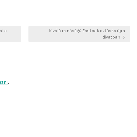
al a
Kiváló minőségű Eastpak övtáska újra
divatban →
ezni
.