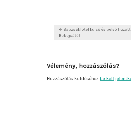
Bejegyzés
← Babzsákfotel külső és belső huzatt
navigáció
Bobojcától
Vélemény, hozzászólás?
Hozzászólás küldéséhez
be kell jelentk