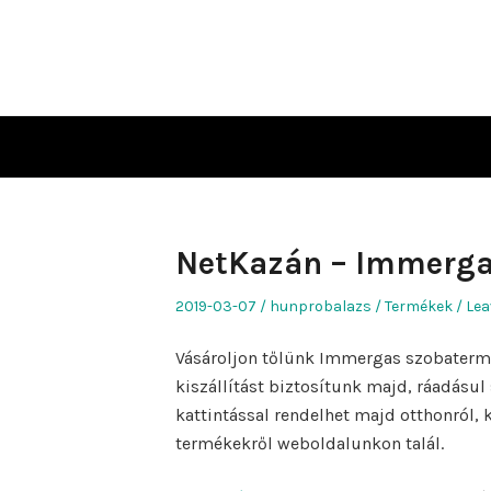
Skip
to
content
NetKazán – Immerga
Posted
Author
Posted
2019-03-07
hunprobalazs
Termékek
Lea
on
in
Vásároljon tőlünk Immergas szobatermos
kiszállítást biztosítunk majd, ráadásul
kattintással rendelhet majd otthonról, 
termékekről weboldalunkon talál.