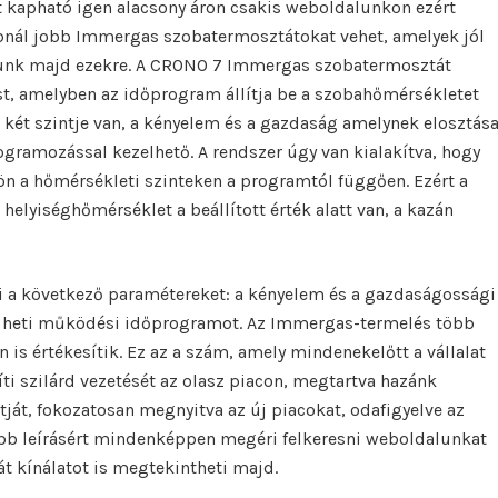
kapható igen alacsony áron csakis weboldalunkon ezért
bbnál jobb Immergas szobatermosztátokat vehet, amelyek jól
alunk majd ezekre. A CRONO 7 Immergas szobatermosztát
t, amelyben az időprogram állítja be a szobahőmérsékletet
két szintje van, a kényelem és a gazdaság amelynek elosztás
ogramozással kezelhető. A rendszer úgy van kialakítva, hogy
 a hőmérsékleti szinteken a programtól függően. Ezért a
elyiséghőmérséklet a beállított érték alatt van, a kazán
 a következő paramétereket: a kényelem és a gazdaságossági
i / heti működési időprogramot. Az Immergas-termelés több
 is értékesítik. Ez az a szám, amely mindenekelőtt a vállalat
íti szilárd vezetését az olasz piacon, megtartva hazánk
tját, fokozatosan megnyitva az új piacokat, odafigyelve az
bb leírásért mindenképpen megéri felkeresni weboldalunkat
t kínálatot is megtekintheti majd.