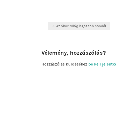
Bejegyzés
← Az ókori világ legszebb csodái
navigáció
Vélemény, hozzászólás?
Hozzászólás küldéséhez
be kell jelentk