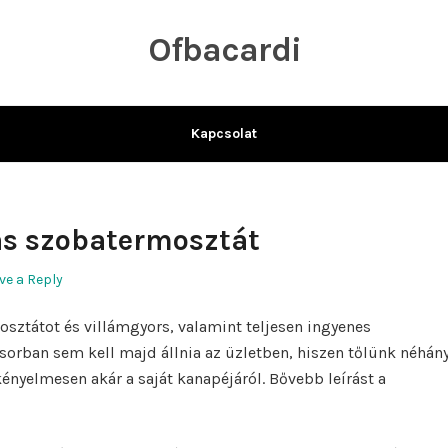
Ofbacardi
Kapcsolat
s szobatermosztát
ve a Reply
ztátot és villámgyors, valamint teljesen ingyenes
 sorban sem kell majd állnia az üzletben, hiszen tőlünk néhán
kényelmesen akár a saját kanapéjáról. Bővebb leírást a