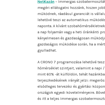
NetKazán
– Immergas szobatermosztát 
megéri ellátogatni hozzánk, hiszen jo
működnek, ráadásul garanciát is váll
lehetővé teszi az automatikus működés
naponta. A kívánt szobahőmérsékletnek 
a nap folyamán vagy a heti óránkénti pr
kényelmesen és gazdaságosan működjön
gazdaságos működése során, ha a mért h
gyulladhat.
A CRONO 7 programozása lehetővé teszi
hőmérséklet szintjeit, valamint a nap
mint 60% -át külföldön, tehát hazánkban
terjeszkedésének irányát jelzi: megerős
elsődleges tervezési és gyártási közpon
országok egyedi követelményeire. Bőve
és itt a teljes Immergas szobatermosztá