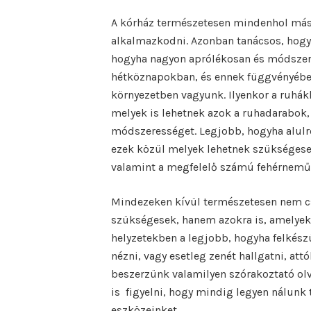
A kórház természetesen mindenhol más 
alkalmazkodni. Azonban tanácsos, hogy
hogyha nagyon aprólékosan és módszer
hétköznapokban, és ennek függvényébe
környezetben vagyunk. Ilyenkor a ruhá
melyek is lehetnek azok a ruhadarabok,
módszerességet. Legjobb, hogyha alulró
ezek közül melyek lehetnek szükségese
valamint a megfelelő számú fehérneműr
Mindezeken kívül természetesen nem cs
szükségesek, hanem azokra is, amelyek
helyzetekben a legjobb, hogyha felkész
nézni, vagy esetleg zenét hallgatni, att
beszerzünk valamilyen szórakoztató olv
is figyelni, hogy mindig legyen nálunk 
eszközeinket.