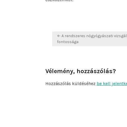
Bejegyzés
← A rendszeres nőgyógyászati vizsgá
navigáció
fontossága
Vélemény, hozzászólás?
Hozzászólás küldéséhez
be kell jelentk