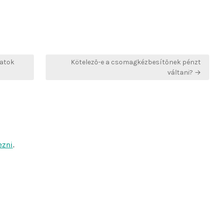
latok
Kötelező-e a csomagkézbesítőnek pénzt
váltani? →
ezni
.