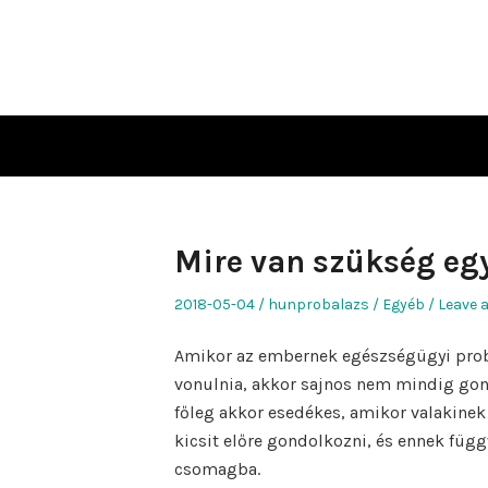
Skip
to
content
Mire van szükség eg
Posted
Author
Posted
2018-05-04
hunprobalazs
Egyéb
Leave 
on
in
Amikor az embernek egészségügyi prob
vonulnia, akkor sajnos nem mindig gond
főleg akkor esedékes, amikor valakinek 
kicsit előre gondolkozni, és ennek füg
csomagba.