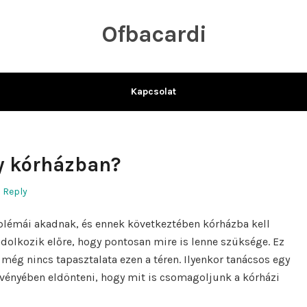
Ofbacardi
Kapcsolat
y kórházban?
a Reply
lémái akadnak, és ennek következtében kórházba kell
olkozik előre, hogy pontosan mire is lenne szüksége. Ez
még nincs tapasztalata ezen a téren. Ilyenkor tanácsos egy
gvényében eldönteni, hogy mit is csomagoljunk a kórházi