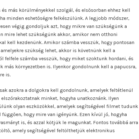
és más körülményekkel szolgál, és elsősorban ehhez kell
ha minden eshetőségre felkészülünk. A legjobb módszer,
esen végig gondoljuk azt, hogy mikre van szükségünk a
n mire lehet szükségünk akkor, amikor nem otthoni
kkal kell kezdenünk. Amikor számba vesszük, hogy pontosan
 amelyekre szükség lehet, akkor is követnünk kell a
l felfele számba vesszük, hogy miket szoktunk hordani, és
k más környezetben is. Ilyenkor gondolnunk kell a papucsra,
e is.
ak azokra a dolgokra kell gondolnunk, amelyek feltétlenül
 elszórakoztatnak minket, hogyha unatkoznánk. Ilyen
ülünk olyan eszközökkel, amelyek segítségével filmet tudunk
ól függően, hogy mire van igényünk. Ezen kívül jó, hogyha
asmányt is, és azzal kötjük le magunkat. Fontos továbbá arra
töltő, amely segítségével feltölthetjük elektronikus