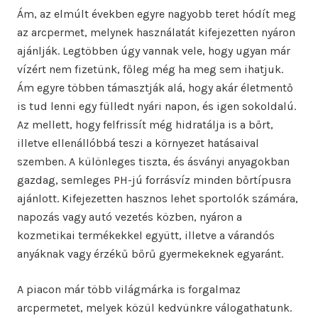
Ám, az elmúlt években egyre nagyobb teret hódít meg
az arcpermet, melynek használatát kifejezetten nyáron
ajánlják. Legtöbben úgy vannak vele, hogy ugyan már
vízért nem fizetünk, főleg még ha meg sem ihatjuk.
Ám egyre többen támasztják alá, hogy akár életmentő
is tud lenni egy fülledt nyári napon, és igen sokoldalú.
Az mellett, hogy felfrissít még hidratálja is a bőrt,
illetve ellenállóbbá teszi a környezet hatásaival
szemben. A különleges tiszta, és ásványi anyagokban
gazdag, semleges PH-jú forrásvíz minden bőrtípusra
ajánlott. Kifejezetten hasznos lehet sportolók számára,
napozás vagy autó vezetés közben, nyáron a
kozmetikai termékekkel együtt, illetve a várandós
anyáknak vagy érzékű bőrű gyermekeknek egyaránt.
A piacon már több világmárka is forgalmaz
arcpermetet, melyek közül kedvünkre válogathatunk.