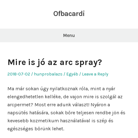
Skip
to
Ofbacardi
content
Menu
Mire is jó az arc spray?
Posted
Author
Posted
2018-07-02
hunprobalazs
Egyéb
Leave a Reply
on
in
Ma már sokan úgy nyilatkoznak róla, mint a nyár
elengedhetetlen kelléke, de vajon mire is szolgál az
arcpermet? Most erre adunk választ! Nyáron a
napsütés hatására, sokak bőre teljesen rendbe jön és
kevesebb kozmetikum használatával is szép és
egészséges bőrünk lehet.