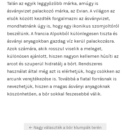
Talán az egyik leggyőzőbb márka, amúgy is
ásványvizet palackozó márka, az Evian. A világon az
elsők között kezdték forgalmazni az ásványvizet,
mondhatnánk úgy is, hogy egy ikonikus szomjoltóról
beszélünk. A francia Alpokból különlegesen tiszta és
ásványi anyagokban gazdag víz kerül palackozásra.
Azok számára, akik rosszul viselik a meleget,
különösen ajánlott, hiszen nagyon kellemen hűsíti az
arcot és szuperül hidratálj a bőrt. Rendszeres
használat által még azt is elérhetjük, hogy csökken az
arcunk verejtékezése is. Továbbá a fiatal forrásnak is
nevezhetjük, hiszen a magas ásványi anyagoknak
köszönhetően, a bőr sokkal feszesebbé válik.
Bejegyzés
← Nagy választék a bőr klumpák terén