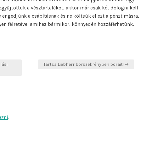
gyűjtöttük a vésztartalékot, akkor már csak két dologra kell
 engedjünk a csábításnak és ne költsük el ezt a pénzt másra,
yen félretéve, amihez bármikor, könnyedén hozzáférhetünk.
lási
Tartsa Liebherr borszekrényben borait! →
ezni
.