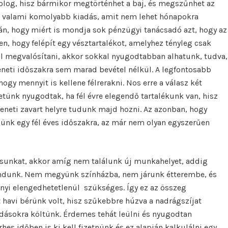
olog, hisz bármikor megtörténhet a baj, és megszűnhet az
ön valami komolyabb kiadás, amit nem lehet hónapokra
zán, hogy miért is mondja sok pénzügyi tanácsadó azt, hogy az
n, hogy felépít egy vésztartalékot, amelyhez tényleg csak
rül megvalósítani, akkor sokkal nyugodtabban alhatunk, tudva,
meneti időszakra sem marad bevétel nélkül. A legfontosabb
ogy mennyit is kellene félrerakni. Nos erre a válasz két
etünk nyugodtak, ha fél évre elegendő tartalékunk van, hisz
meneti zavart helyre tudunk majd hozni. Az azonban, hogy
ünk egy fél éves időszakra, az már nem olyan egyszerűen
llásunkat, akkor amíg nem találunk új munkahelyet, addig
ondunk. Nem megyünk színházba, nem járunk étterembe, és
nnyi elengedhetetlenül szükséges. Így ez az összeg
 havi bérünk volt, hisz szűkebbre húzva a nadrágszíjat
dásokra költünk. Érdemes tehát leülni és nyugodtan
hes időben is ki kell fizetnünk és ez alapján kalkulálni egy