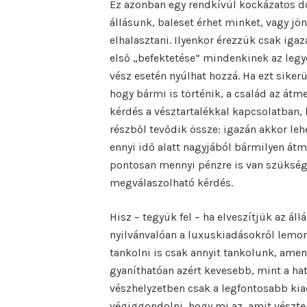
Ez azonban egy rendkívül kockázatos d
állásunk, baleset érhet minket, vagy j
elhalasztani. Ilyenkor érezzük csak iga
első „befektetése” mindenkinek az legye
vész esetén nyúlhat hozzá. Ha ezt sike
hogy bármi is történik, a család az át
kérdés a vésztartalékkal kapcsolatban, h
részből tevődik össze: igazán akkor leh
ennyi idő alatt nagyjából bármilyen át
pontosan mennyi pénzre is van szükség
megválaszolható kérdés.
Hisz – tegyük fel – ha elveszítjük az á
nyilvánvalóan a luxuskiadásokról lem
tankolni is csak annyit tankolunk, ame
gyaníthatóan azért kevesebb, mint a hat
vészhelyzetben csak a legfontosabb kia
végiggondolni, hogy mi az, amit vészter