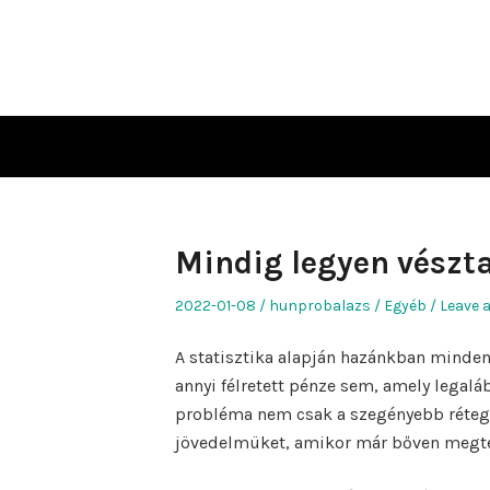
Skip
to
content
Mindig legyen vészta
Posted
Author
Posted
2022-01-08
hunprobalazs
Egyéb
Leave 
on
in
A statisztika alapján hazánkban minde
annyi félretett pénze sem, amely legal
probléma nem csak a szegényebb rétegek
jövedelmüket, amikor már bőven megte