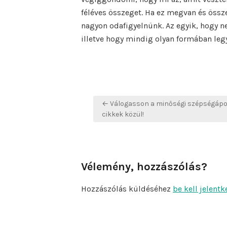
féléves összeget. Ha ez megvan és össze
nagyon odafigyelnünk. Az egyik, hogy ne
illetve hogy mindig olyan formában leg
Bejegyzés
← Válogasson a minőségi szépségápo
navigáció
cikkek közül!
Vélemény, hozzászólás?
Hozzászólás küldéséhez
be kell jelentk