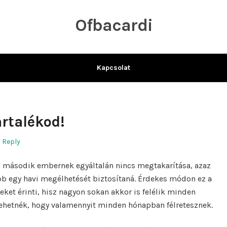
Ofbacardi
Kapcsolat
rtalékod!
a Reply
n második embernek egyáltalán nincs megtakarítása, azaz
ább egy havi megélhetését biztosítaná. Érdekes módon ez a
et érinti, hisz nagyon sokan akkor is felélik minden
hetnék, hogy valamennyit minden hónapban félretesznek.