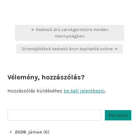
Bejegyzés
← Kedvező árú sarokgarnitúra minden
navigáció
mennyiségben
Strandjátékok kedvező áron kaphatók online →
Vélemény, hozzászólás?
Hozzászólás küldéséhez
be kell jelentkezni
.
Keresés
Keresés
2026. június
(6)