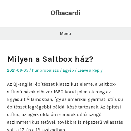
Skip
to
Ofbacardi
content
Menu
Milyen a Saltbox ház?
Posted
Author
Posted
2021-06-05
hunprobalazs
Egyéb
Leave a Reply
on
in
Az új-angliai építészet klasszikus eleme, a Saltbox-
stílusú házak először 1650 körül jelentek meg az
Egyesült Államokban, így az amerikai gyarmati stílusú
építészet legrégebbi példái közé tartoznak. Az építési
stílus, az egyik oldalán meredek dőlésszögű
aszimmetrikus tetővel, továbbra is népszerű választás
volt a 17. és a 18. században.