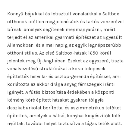
Könnyű bájukkal és letisztult vonalaikkal a Saltbox
otthonok időtlen megjelenésűek és tartós vonzerővel
bírnak, amelyek segítenek megmagyarázni, miért
terjedt el az amerikai gyarmati építészet az Egyesült
Államokban, és a mai napig az egyik legnépszerűbb
otthoni stílus. Az első Saltbox-házak 1650 körül
jelentek meg Új-Angliában. Ezeket az egyszerű, tiszta
vonalvezetésű struktúrákat a korai telepesek
építtették helyi fa- és oszlop-gerenda építéssel, ami
korlátozta az akkor drága anyag fémszegek iránti
igényét. A fűtés biztosítása érdekében a központi
kémény köré épített házakat gyakran tölgyfa
deszkaburkolat borította, és aszimmetrikus tetőket
építettek, amelyek a hátsó, konyhai kiegészítők fölé
nyúltak, további helyet biztosítva a tágas tetők alatt.