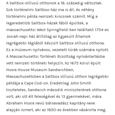
A Saltbox-stílusú otthonok a 18. századig változtak.
Sok történelmi Saltbox-ház ma is áll, és néhány
történelmi példa nemzeti kincsnek számít. Míg a
legeredetibb Saltbox-házak fából épültek, a
massachusettsi West Springfield-ben található 1754-es
Josiah-napi ház állítólag az Egyesült Államok
legrégebbi téglából készült Saltbox-stílusú otthona.
Ez a múzeum nyilvános, vezetett túrák számára nyitott.
A Massachusettsi Történeti Bizottság nyilvántartásba
vett nemzeti történeti helyszín. Az 1675 körül épült
Hoxie House Museum Sandwichben,
Massachusettsben a Saltbox stílusú otthon legrégebbi
példája a Cape Cod-on. Eredetileg John Smith
tiszteletes, Sandwich második miniszterének otthona
volt, aki ott élt feleségével és 13 gyermekével, mára
Abraham Hoxie nevű bálnavadász kapitány neve
alapján ismert, aki az 1850-es években vásárolta meg.