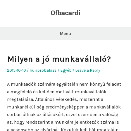
Skip
to
Ofbacardi
content
Menu
Milyen a jó munkavállaló?
Posted
Author
Posted
2015-10-10
hunprobalazs
Egyéb
Leave a Reply
on
in
A munkaadók számára egyáltalán nem könnyű feladat
a megfelelő és kellően motivált munkavállalók
megtalálása. Általános vélekedés, miszerint a
munkanélküliség eredményeképpen a munkavállalók
sorban állnak az állásokért, ezzel szemben a valóság
az, hogy rendszerint a munkára jelentkezők száma is
alacsonyabb az elvártnál. Közülük kell hát megtalálni