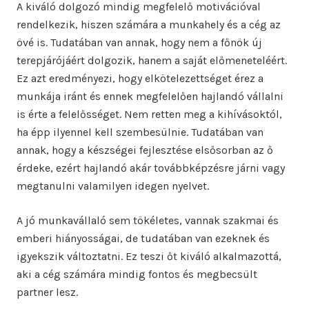
A kiváló dolgozó mindig megfelelő motivációval
rendelkezik, hiszen számára a munkahely és a cég az
övé is. Tudatában van annak, hogy nem a főnök új
terepjárójáért dolgozik, hanem a saját előmeneteléért.
Ez azt eredményezi, hogy elkötelezettséget érez a
munkája iránt és ennek megfelelően hajlandó vállalni
is érte a felelősséget. Nem retten meg a kihívásoktól,
ha épp ilyennel kell szembesülnie. Tudatában van
annak, hogy a készségei fejlesztése elsősorban az ő
érdeke, ezért hajlandó akár továbbképzésre járni vagy
megtanulni valamilyen idegen nyelvet.
A jó munkavállaló sem tökéletes, vannak szakmai és
emberi hiányosságai, de tudatában van ezeknek és
igyekszik változtatni. Ez teszi őt kiváló alkalmazottá,
aki a cég számára mindig fontos és megbecsült
partner lesz.