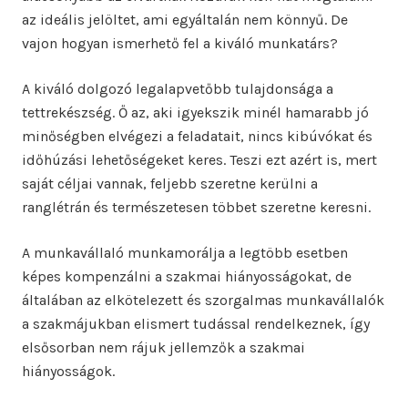
az ideális jelöltet, ami egyáltalán nem könnyű. De
vajon hogyan ismerhető fel a kiváló munkatárs?
A kiváló dolgozó legalapvetőbb tulajdonsága a
tettrekészség. Ő az, aki igyekszik minél hamarabb jó
minőségben elvégezi a feladatait, nincs kibúvókat és
időhúzási lehetőségeket keres. Teszi ezt azért is, mert
saját céljai vannak, feljebb szeretne kerülni a
ranglétrán és természetesen többet szeretne keresni.
A munkavállaló munkamorálja a legtöbb esetben
képes kompenzálni a szakmai hiányosságokat, de
általában az elkötelezett és szorgalmas munkavállalók
a szakmájukban elismert tudással rendelkeznek, így
elsősorban nem rájuk jellemzők a szakmai
hiányosságok.