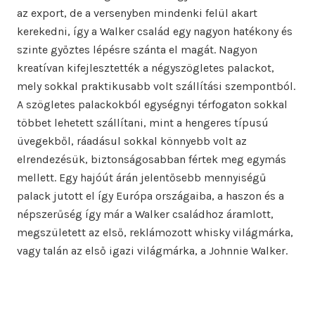
az export, de a versenyben mindenki felül akart
kerekedni, így a Walker család egy nagyon hatékony és
szinte győztes lépésre szánta el magát. Nagyon
kreatívan kifejlesztették a négyszögletes palackot,
mely sokkal praktikusabb volt szállítási szempontból.
A szögletes palackokból egységnyi térfogaton sokkal
többet lehetett szállítani, mint a hengeres típusú
üvegekből, ráadásul sokkal könnyebb volt az
elrendezésük, biztonságosabban fértek meg egymás
mellett. Egy hajóút árán jelentősebb mennyiségű
palack jutott el így Európa országaiba, a haszon és a
népszerűség így már a Walker családhoz áramlott,
megszületett az első, reklámozott whisky világmárka,
vagy talán az első igazi világmárka, a Johnnie Walker.