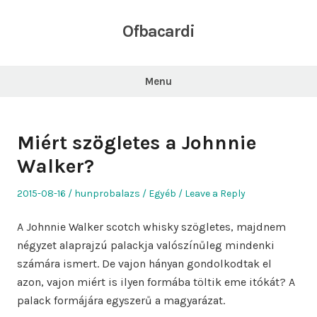
Skip
to
Ofbacardi
content
Menu
Miért szögletes a Johnnie
Walker?
Posted
Author
Posted
2015-08-16
hunprobalazs
Egyéb
Leave a Reply
on
in
A Johnnie Walker scotch whisky szögletes, majdnem
négyzet alaprajzú palackja valószínűleg mindenki
számára ismert. De vajon hányan gondolkodtak el
azon, vajon miért is ilyen formába töltik eme itókát? A
palack formájára egyszerű a magyarázat.