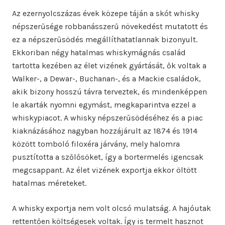
Az ezernyolcszázas évek közepe táján a skót whisky
népszerűsége robbanásszerű növekedést mutatott és
ez a népszerűsödés megállíthatatlannak bizonyult.
Ekkoriban négy hatalmas whiskymágnás család
tartotta kezében az élet vizének gyártását, ők voltak a
Walker-, a Dewar-, Buchanan-, és a Mackie családok,
akik bizony hosszú távra terveztek, és mindenképpen
le akarták nyomni egymást, megkaparintva ezzel a
whiskypiacot. A whisky népszerűsödéséhez és a piac
kiaknázásához nagyban hozzájárult az 1874 és 1914
között tomboló filoxéra járvány, mely halomra
pusztította a szőlősöket, így a bortermelés igencsak
megcsappant. Az élet vizének exportja ekkor öltött
hatalmas méreteket.
A whisky exportja nem volt olcsó mulatság. A hajóutak
rettentően költségesek voltak. Így is termelt hasznot