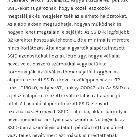
A vezeték nélküli útválasztó vagy a hozzáférési pontok
SSID-eket sugároznak, hogy a közeli eszközök
megtalálják és megjelenítsék az elérhető hálózatokat.
Az alábbiakban megtudhatja, hogyan működnek és
hogyan lehet megtalálni a sajátját. Az SSID-k legfeljebb
32 karakter hosszúak lehetnek, de a minimális méretre
nincs korlátozás. Általában a gyártók alapértelmezett
SSID azonosítókat hoznak létre úgy, hogy a vállalat
nevét véletlenszerű számokkal vagy betűkkel
kombinálják. Az útválasztó márkájától függően az
alapértelmezett SSID a következőképpen néz ki: TP-
Link_015040, netgear37, Linksys00042 stb. Az SSID és
a jelszó alapértelmezettre változtatása általában jó
ötlet. A hasonló alapértelmezett SSID-k zavart
okozhatnak. Ha egyedi SSID-t állít be, akkor bármilyen
nevet megadhat amilyet csak szeretne. Ne tegye ki az
SSID-ben a személyes adatait, például otthoni címét
vagy teljes nevét, mert azt mások is megláthatják.