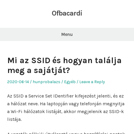
Skip
to
Ofbacardi
content
Menu
Mi az SSID és hogyan találja
meg a sajátját?
Posted
Author
Posted
2020-06-14
hunprobalazs
Egyéb
Leave a Reply
on
in
Az SSID a Service Set IDentifier kifejezést jelenti, és ez
a hálózat neve. Ha laptopján vagy telefonján megnyitja
a Wi-Fi hálózatok listáját, akkor megjelenik az SSID-k
listája.