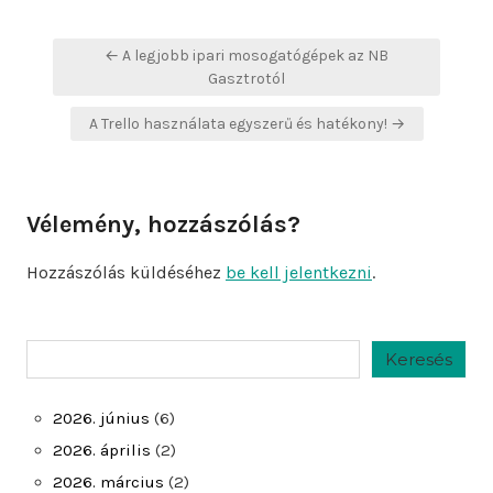
Bejegyzés
← A legjobb ipari mosogatógépek az NB
navigáció
Gasztrotól
A Trello használata egyszerű és hatékony! →
Vélemény, hozzászólás?
Hozzászólás küldéséhez
be kell jelentkezni
.
Keresés
Keresés
2026. június
(6)
2026. április
(2)
2026. március
(2)