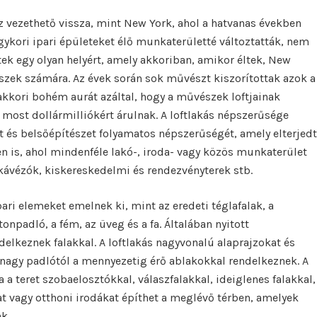
z vezethető vissza, mint New York, ahol a hatvanas években
ykori ipari épületeket élő munkaterületté változtatták, nem
ettek egy olyan helyért, amely akkoriban, amikor éltek, New
zek számára. Az évek során sok művészt kiszorítottak azok a
 akkori bohém aurát azáltal, hogy a művészek loftjainak
 most dollármilliókért árulnak. A loftlakás népszerűsége
szet és belsőépítészet folyamatos népszerűségét, amely elterjedt
en is, ahol mindenféle lakó-, iroda- vagy közös munkaterület
 kávézók, kiskereskedelmi és rendezvényterek stb.
ari elemeket emelnek ki, mint az eredeti téglafalak, a
onpadló, a fém, az üveg és a fa. Általában nyitott
elkeznek falakkal. A loftlakás nagyvonalú alaprajzokat és
nagy padlótól a mennyezetig érő ablakokkal rendelkeznek. A
a teret szobaelosztókkal, válaszfalakkal, ideiglenes falakkal,
t vagy otthoni irodákat építhet a meglévő térben, amelyek
k.