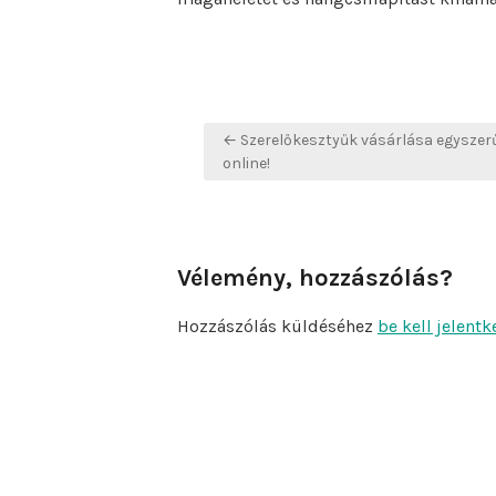
Bejegyzés
← Szerelőkesztyűk vásárlása egyszer
navigáció
online!
Vélemény, hozzászólás?
Hozzászólás küldéséhez
be kell jelentk