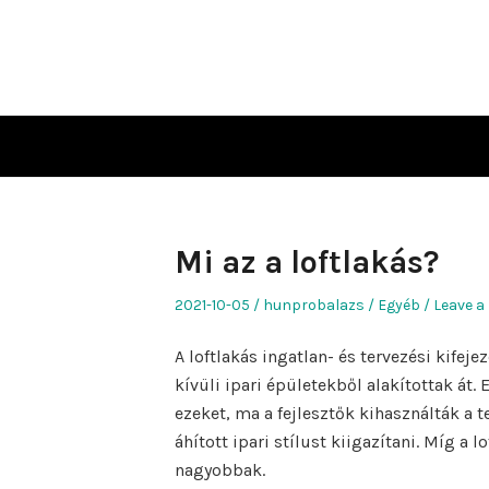
Skip
to
content
Mi az a loftlakás?
Posted
Author
Posted
2021-10-05
hunprobalazs
Egyéb
Leave a
on
in
A loftlakás ingatlan- és tervezési kifej
kívüli ipari épületekből alakítottak át. 
ezeket, ma a fejlesztők kihasználták a 
áhított ipari stílust kiigazítani. Míg 
nagyobbak.