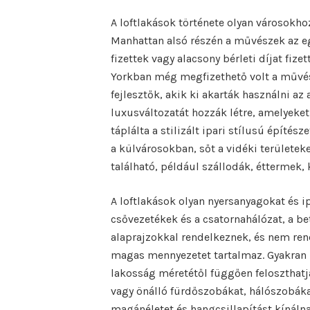
A loftlakások története olyan városokho
Manhattan alsó részén a művészek az eg
fizettek vagy alacsony bérleti díjat fiz
Yorkban még megfizethető volt a művés
fejlesztők, akik ki akarták használni az
luxusváltozatát hozzák létre, amelyeket
táplálta a stilizált ipari stílusú építé
a külvárosokban, sőt a vidéki területek
található, például szállodák, éttermek,
A loftlakások olyan nyersanyagokat és ip
csővezetékek és a csatornahálózat, a bet
alaprajzokkal rendelkeznek, és nem rend
magas mennyezetet tartalmaz. Gyakran 
lakosság méretétől függően feloszthatja 
vagy önálló fürdőszobákat, hálószobáka
magánéletet és hangcsillapítást kínálna