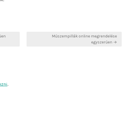
űen
Műszempillák online megrendelése
egyszerűen →
ezni
.