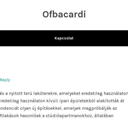
Ofbacardi
Kapcsolat
 Reply
ezés a nyitott terű lakóterekre, amelyeket eredetileg használato
Eredetileg használaton kívüli ipari épületekből alakították át
tendenciát olyan új építésekkel, amelyek megpróbálják az
a loftlakások hasonlóak a stúdióapartmanokhoz, általában