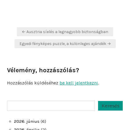
Bejegyzés
← Ausztria síelés a legnagyobb biztonságban
navigáció
Egyedi fényképes puzzle, a különleges ajándék →
Vélemény, hozzászólás?
Hozzászólás küldéséhez
be kell jelentkezni
.
Keresés
Keresés
2026. június
(6)
2026. április
(2)