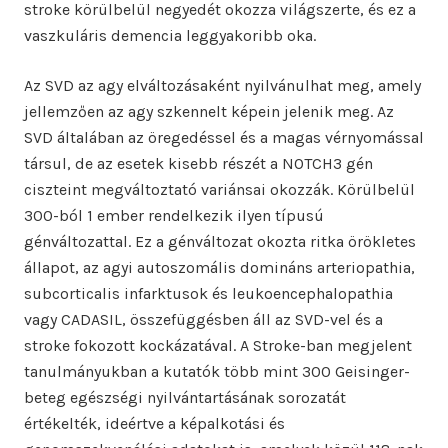
stroke körülbelül negyedét okozza világszerte, és ez a
vaszkuláris demencia leggyakoribb oka.
Az SVD az agy elváltozásaként nyilvánulhat meg, amely
jellemzően az agy szkennelt képein jelenik meg. Az
SVD általában az öregedéssel és a magas vérnyomással
társul, de az esetek kisebb részét a NOTCH3 gén
ciszteint megváltoztató variánsai okozzák. Körülbelül
300-ból 1 ember rendelkezik ilyen típusú
génváltozattal. Ez a génváltozat okozta ritka örökletes
állapot, az agyi autoszomális domináns arteriopathia,
subcorticalis infarktusok és leukoencephalopathia
vagy CADASIL, összefüggésben áll az SVD-vel és a
stroke fokozott kockázatával. A Stroke-ban megjelent
tanulmányukban a kutatók több mint 300 Geisinger-
beteg egészségi nyilvántartásának sorozatát
értékelték, ideértve a képalkotási és