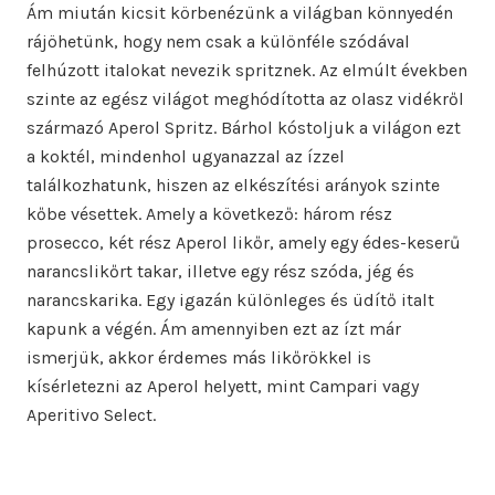
Ám miután kicsit körbenézünk a világban könnyedén
rájöhetünk, hogy nem csak a különféle szódával
felhúzott italokat nevezik spritznek. Az elmúlt években
szinte az egész világot meghódította az olasz vidékről
származó Aperol Spritz. Bárhol kóstoljuk a világon ezt
a koktél, mindenhol ugyanazzal az ízzel
találkozhatunk, hiszen az elkészítési arányok szinte
kőbe vésettek. Amely a következő: három rész
prosecco, két rész Aperol likőr, amely egy édes-keserű
narancslikőrt takar, illetve egy rész szóda, jég és
narancskarika. Egy igazán különleges és üdítő italt
kapunk a végén. Ám amennyiben ezt az ízt már
ismerjük, akkor érdemes más likőrökkel is
kísérletezni az Aperol helyett, mint Campari vagy
Aperitivo Select.