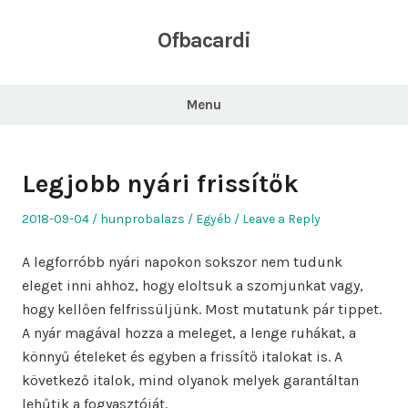
Skip
to
Ofbacardi
content
Menu
Legjobb nyári frissítők
Posted
Author
Posted
2018-09-04
hunprobalazs
Egyéb
Leave a Reply
on
in
A legforróbb nyári napokon sokszor nem tudunk
eleget inni ahhoz, hogy eloltsuk a szomjunkat vagy,
hogy kellően felfrissüljünk. Most mutatunk pár tippet.
A nyár magával hozza a meleget, a lenge ruhákat, a
könnyű ételeket és egyben a frissítő italokat is. A
következő italok, mind olyanok melyek garantáltan
lehűtik a fogyasztóját.