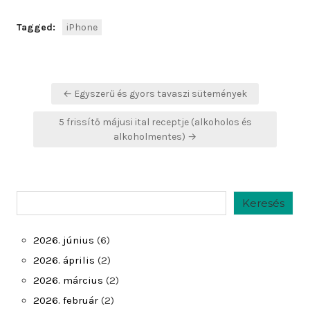
Tagged:
iPhone
Bejegyzés
← Egyszerű és gyors tavaszi sütemények
navigáció
5 frissítő májusi ital receptje (alkoholos és
alkoholmentes) →
Keresés
Keresés
2026. június
(6)
2026. április
(2)
2026. március
(2)
2026. február
(2)