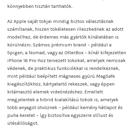
könnyebben tisztán tarthatók.
Az Apple saját tokjai mindig biztos választásnak
számítanak, hiszen tökéletesen illeszkednek az adott
modellhez, de érdemes más gyártók kínálatában is
körülnézni. Számos prémium brand – például a
Spigen, a Nomad, vagy az OtterBox – kínál kifejezetten
iPhone 16 Pro-hoz tervezett tokokat, amelyek nemcsak
védenek, de praktikus funkciókkal is rendelkeznek,
mint például beépített mágneses gyűrű MagSafe
kiegészítőkhöz, kártyatartó rekeszek, vagy éppen
kitámasztó elemek videónézéshez. Emellett
megjelentek a hibrid kialakítású tokok is, amelyek
több anyagot ötvöznek – például kemény hátlapot és
puha keretet – így biztosítva egyszerre stílust és
ütésállóságot.