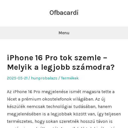
Skip
to
Ofbacardi
content
Menu
iPhone 16 Pro tok szemle –
Melyik a legjobb számodra?
Posted
Author
Posted
2025-05-21
hunprobalazs
Termékek
on
in
Az iPhone 16 Pro megjelenése ismét magasra tette a
lécet a prémium okostelefonok világában. Az új
készülék nemcsak technológiai tudásában, hanem
megjelenésében is a legjobbak között van, így teljesen
természetes, hogy sokan szeretnék hosszú távon is