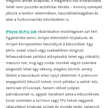
megóvni annak állapotát. A megfelelő tok kiválasztása
tehát nem pusztán esztétikai kérdés – komoly szerepet
játszik a telefon védelmében, használhatóságában és
akár a funkcionalitás bővítésében is.
iPhone 16 Pro tok
vásárlásakor elsődlegesen azt kell
figyelembe venni, milyen életmódot folytatunk, és
milyen környezetben használjuk a készüléket. Egy
aktív, sokat utazó vagy szabadtéren dolgozó
felhasználónak például előnyösebb lehet egy ütésálló,
masszív tok, míg egy irodai munkát végző számára
elegendő lehet egy vékony, elegáns bőrtok, amely
főként a karcolások ellen nyújt védelmet. A prémium
anyagokból készült tokok, mint például a valódi bőr,
nemcsak stílusosak, hanem idővel szépen
patinásodnak is, egyedi karaktert adva a készüléknek.
Ezzel szemben a szilikon vagy TPU tokok nagyobb
választékot kínálnak színek és minták terén, valamint