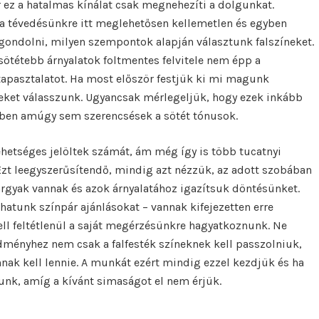
r ez a hatalmas kínálat csak megnehezíti a dolgunkat.
i a tévedésünkre itt meglehetősen kellemetlen és egyben
gondolni, milyen szempontok alapján választunk falszíneket.
sötétebb árnyalatok foltmentes felvitele nem épp a
tapasztalatot. Ha most először festjük ki mi magunk
neket válasszunk. Ugyancsak mérlegeljük, hogy ezek inkább
gekben amúgy sem szerencsések a sötét tónusok.
ehetséges jelöltek számát, ám még így is több tucatnyi
 Ezt leegyszerűsítendő, mindig azt nézzük, az adott szobában
rgyak vannak és azok árnyalatához igazítsuk döntésünket.
hatunk színpár ajánlásokat – vannak kifejezetten erre
ell feltétlenül a saját megérzésünkre hagyatkoznunk. Ne
edményhez nem csak a falfesték színeknek kell passzolniuk,
nak kell lennie. A munkát ezért mindig ezzel kezdjük és ha
junk, amíg a kívánt simaságot el nem érjük.