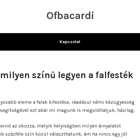
Ofbacardi
Kapcsolat
milyen színű legyen a falfesték
nyosabb eleme a falak kifestése, ráadásul némi kézügyesség
segítségével ezt akár mi magunk is megoldhatjuk, házilag.
rint az okozza, melyik helyiségben milyen árnyalatot
b százféle szín közül választhatunk, ám ha nincs egy jól