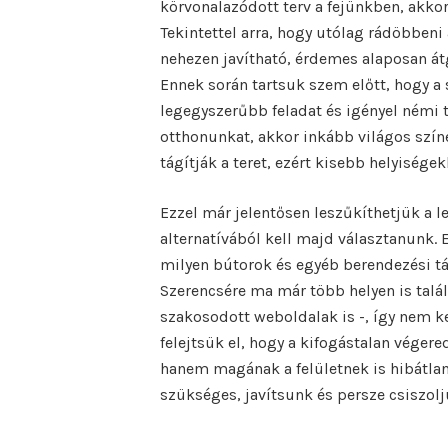
körvonalazódott terv a fejünkben, akko
Tekintettel arra, hogy utólag rádöbben
nehezen javítható, érdemes alaposan át
Ennek során tartsuk szem előtt, hogy a 
legegyszerűbb feladat és igényel némi 
otthonunkat, akkor inkább világos szí
tágítják a teret, ezért kisebb helyisé
Ezzel már jelentősen leszűkíthetjük a l
alternatívából kell majd választanunk.
milyen bútorok és egyéb berendezési tá
Szerencsére ma már több helyen is talál
szakosodott weboldalak is -, így nem k
felejtsük el, hogy a kifogástalan véger
hanem magának a felületnek is hibátlan
szükséges, javítsunk és persze csiszol