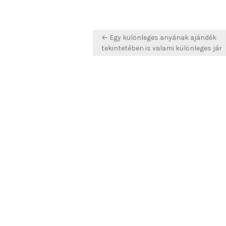
Bejegyzés
← Egy különleges anyának ajándék
navigáció
tekintetében is valami különleges jár