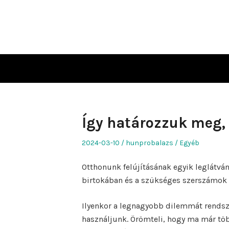
Skip
to
content
Így határozzuk meg, 
Posted
Author
Posted
2024-03-10
hunprobalazs
Egyéb
on
in
Otthonunk felújításának egyik leglátvá
birtokában és a szükséges szerszámok 
Ilyenkor a legnagyobb dilemmát rendsze
használjunk. Örömteli, hogy ma már töb