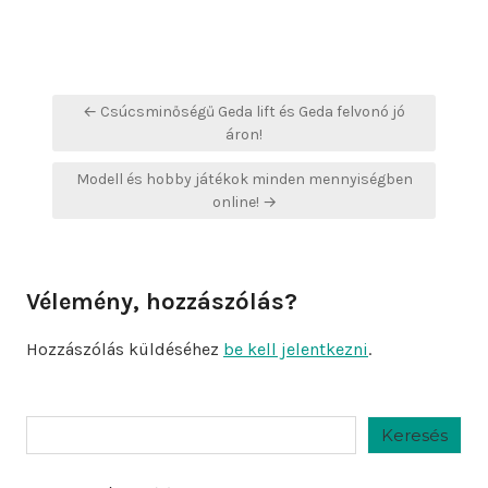
Bejegyzés
← Csúcsminőségű Geda lift és Geda felvonó jó
navigáció
áron!
Modell és hobby játékok minden mennyiségben
online! →
Vélemény, hozzászólás?
Hozzászólás küldéséhez
be kell jelentkezni
.
Keresés
Keresés