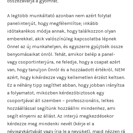
összezavarja a gyomrát.
A legtöbb munkáltató azonban nem azért folytat
panelinterjút, hogy megfélemlítse; inkább
időtakarékos módja annak, hogy találkozzon olyan
emberekkel, akik valószínűleg kapcsolatba lépnek
Önnel az új munkahelyen, és egyszerre gyűjtsék össze
benyomásaikat önről. Tehát, amikor belép a panel-
vagy csoportinterjúra, ne feledje, hogy a csapat azért
van, hogy tanuljon Önről és a hozzáadott értékről, NEM
azért, hogy kikérdezze vagy kellemetlen érzést keltsen.
Ez a néhány tipp segíthet abban, hogy jobban irányítsa
a folyamatot, miközben kérdezőbiztosok egy
csoportjával áll szemben – professzionális, lelkes
hozzáállással segítünk hozzáállni mindenhez, ami
segít elnyerni az állást. Az interjú megkezdésekor
kérdezze meg mindenki nevét (kérje el a
névjegykártyáját vagy írja le a nevüket), majd nézzen rá