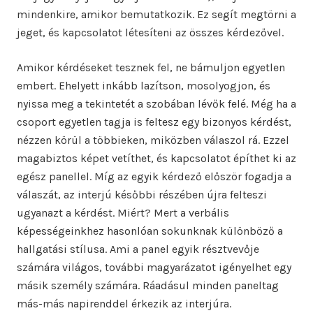
mindenkire, amikor bemutatkozik. Ez segít megtörni a
jeget, és kapcsolatot létesíteni az összes kérdezővel.
Amikor kérdéseket tesznek fel, ne bámuljon egyetlen
embert. Ehelyett inkább lazítson, mosolyogjon, és
nyissa meg a tekintetét a szobában lévők felé. Még ha a
csoport egyetlen tagja is feltesz egy bizonyos kérdést,
nézzen körül a többieken, miközben válaszol rá. Ezzel
magabiztos képet vetíthet, és kapcsolatot építhet ki az
egész panellel. Míg az egyik kérdező először fogadja a
válaszát, az interjú későbbi részében újra felteszi
ugyanazt a kérdést. Miért? Mert a verbális
képességeinkhez hasonlóan sokunknak különböző a
hallgatási stílusa. Ami a panel egyik résztvevője
számára világos, további magyarázatot igényelhet egy
másik személy számára. Ráadásul minden paneltag
más-más napirenddel érkezik az interjúra.