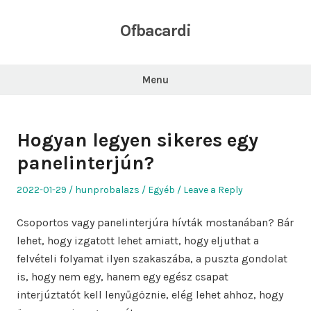
Skip
to
Ofbacardi
content
Menu
Hogyan legyen sikeres egy
panelinterjún?
Posted
Author
Posted
2022-01-29
hunprobalazs
Egyéb
Leave a Reply
on
in
Csoportos vagy panelinterjúra hívták mostanában? Bár
lehet, hogy izgatott lehet amiatt, hogy eljuthat a
felvételi folyamat ilyen szakaszába, a puszta gondolat
is, hogy nem egy, hanem egy egész csapat
interjúztatót kell lenyűgöznie, elég lehet ahhoz, hogy