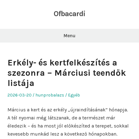
Skip
to
Ofbacardi
content
Menu
Erkély- és kertfelkészítés a
szezonra – Márciusi teendők
listája
Posted
Author
Posted
2026-03-20
hunprobalazs
Egyéb
on
in
Március a kert és az erkély „újraindításának” hónapja.
A tél nyomai még látszanak, de a természet már
éledezik – és ha most jól előkészíted a terepet, sokkal
kevesebb munkád lesz a következő hónapokban.