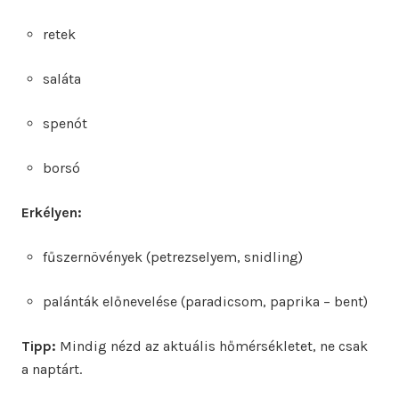
retek
saláta
spenót
borsó
Erkélyen:
fűszernövények (petrezselyem, snidling)
palánták előnevelése (paradicsom, paprika – bent)
Tipp:
Mindig nézd az aktuális hőmérsékletet, ne csak
a naptárt.