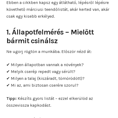
Ebben a cikkben kapsz egy átlátható, lépésről lépésre
követhető márciusi teendőlistát, akár kerted van, akár
csak egy kisebb erkélyed.
1. Állapotfelmérés – Mielőtt
bármit csinálsz
Ne ugorj rögtön a munkába. Először nézd át:
✔ Milyen állapotban vannak a növények?
✔ Melyik cserép repedt vagy sérült?
✔ Milyen a talaj (kiszáradt, tömörödött)?
✔ Mi az, ami biztosan cserére szorul?
Tipp:
Készíts gyors listát – ezzel elkerülöd az
összevissza kapkodást.