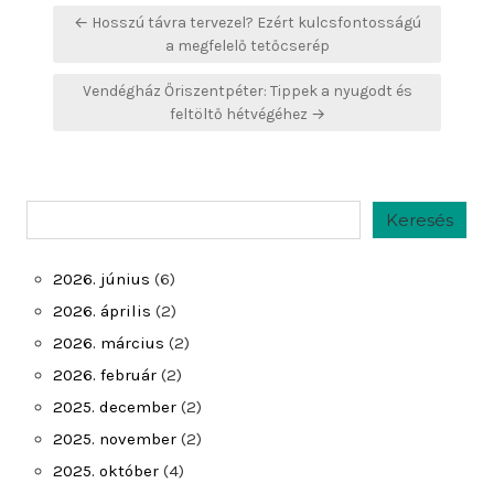
Bejegyzés
← Hosszú távra tervezel? Ezért kulcsfontosságú
navigáció
a megfelelő tetőcserép
Vendégház Őriszentpéter: Tippek a nyugodt és
feltöltő hétvégéhez →
Keresés
Keresés
2026. június
(6)
2026. április
(2)
2026. március
(2)
2026. február
(2)
2025. december
(2)
2025. november
(2)
2025. október
(4)