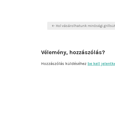
Bejegyzés
← Hol vásárolhatunk minőségi grillsü
navigáció
Vélemény, hozzászólás?
Hozzászólás küldéséhez
be kell jelentk