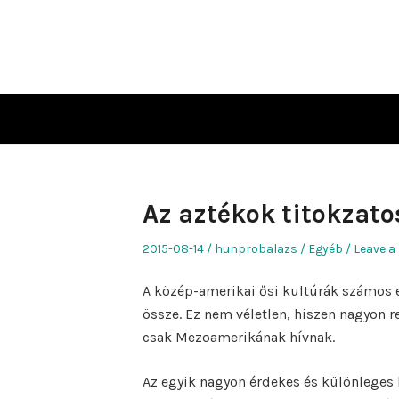
Skip
to
content
Az aztékok titokzato
Posted
Author
Posted
2015-08-14
hunprobalazs
Egyéb
Leave a
on
in
A közép-amerikai ősi kultúrák számos
össze. Ez nem véletlen, hiszen nagyon re
csak Mezoamerikának hívnak.
Az egyik nagyon érdekes és különleges h