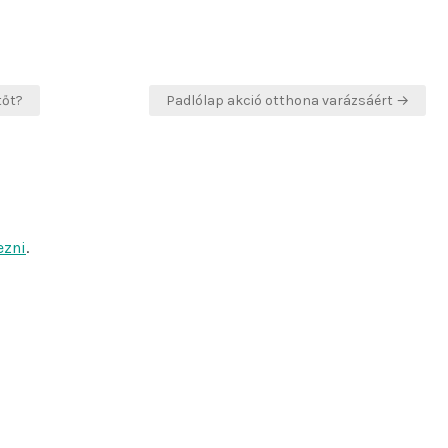
tőt?
Padlólap akció otthona varázsáért →
ezni
.