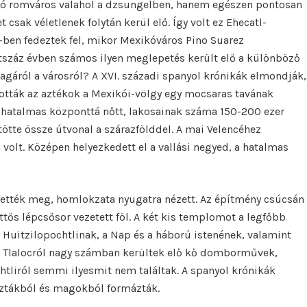
ló romváros valahol a dzsungelben, hanem egészen pontosan
 csak véletlenek folytán kerül elő. Így volt ez Ehecatl-
ben fedeztek fel, mikor Mexikóváros Pino Suarez
tszáz évben számos ilyen meglepetés került elő a különböző
gáról a városról? A XVI. századi spanyol krónikák elmondják,
ították az aztékok a Mexikói-völgy egy mocsaras tavának
tt hatalmas központtá nőtt, lakosainak száma 150-200 ezer
tötte össze útvonal a szárazfölddel. A mai Velencéhez
 volt. Középen helyezkedett el a vallási negyed, a hatalmas
ették meg, homlokzata nyugatra nézett. Az építmény csúcsán
ttős lépcsősor vezetett föl. A két kis templomot a legfőbb
l, Huitzilopochtlinak, a Nap és a háború istenének, valamint
olt. Tlalocról nagy számban kerültek elő kő domborművek,
htliról semmi ilyesmit nem találtak. A spanyol krónikák
sztákból és magokból formázták.