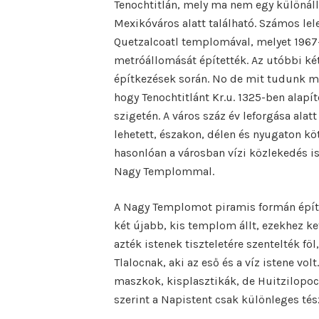
Tenochtitlán, mely ma nem egy különál
Mexikóváros alatt található. Számos lelet
Quetzalcoatl templomával, melyet 1967-
metróállomását építették. Az utóbbi ké
építkezések során. No de mit tudunk ma
hogy Tenochtitlánt Kr.u. 1325-ben alap
szigetén. A város száz év leforgása ala
lehetett, északon, délen és nyugaton kö
hasonlóan a városban vízi közlekedés is
Nagy Templommal.
A Nagy Templomot piramis formán épít
két újabb, kis templom állt, ezekhez ke
azték istenek tiszteletére szentelték fö
Tlalocnak, aki az eső és a víz istene v
maszkok, kisplasztikák, de Huitzilopoc
szerint a Napistent csak különleges té