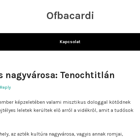
Ofbacardi
Kapcsolat
s nagyvárosa: Tenochtitlán
 Reply
 ember képzeletében valami misztikus dologgal kötődnek
jtélyes leletek kerültek elő arról a vidékről, amit a tudósok
ely, az azték kultúra nagyvárosa, vagyis annak romjai,