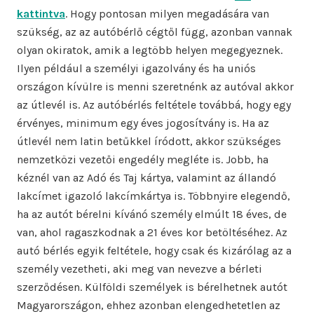
kattintva
. Hogy pontosan milyen megadására van
szükség, az az autóbérlő cégtől függ, azonban vannak
olyan okiratok, amik a legtöbb helyen megegyeznek.
Ilyen például a személyi igazolvány és ha uniós
országon kívülre is menni szeretnénk az autóval akkor
az útlevél is. Az autóbérlés feltétele továbbá, hogy egy
érvényes, minimum egy éves jogosítvány is. Ha az
útlevél nem latin betűkkel íródott, akkor szükséges
nemzetközi vezetői engedély megléte is. Jobb, ha
kéznél van az Adó és Taj kártya, valamint az állandó
lakcímet igazoló lakcímkártya is. Többnyire elegendő,
ha az autót bérelni kívánó személy elmúlt 18 éves, de
van, ahol ragaszkodnak a 21 éves kor betöltéséhez. Az
autó bérlés egyik feltétele, hogy csak és kizárólag az a
személy vezetheti, aki meg van nevezve a bérleti
szerződésen. Külföldi személyek is bérelhetnek autót
Magyarországon, ehhez azonban elengedhetetlen az