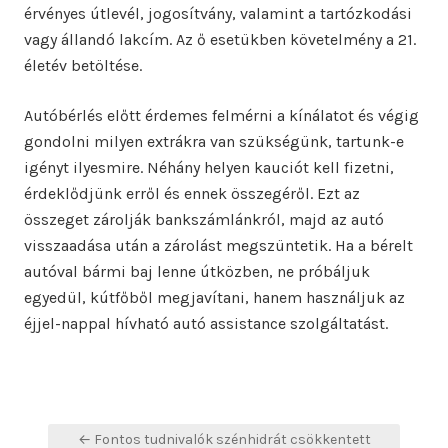
érvényes útlevél, jogosítvány, valamint a tartózkodási
vagy állandó lakcím. Az ő esetükben követelmény a 21.
életév betöltése.
Autóbérlés előtt érdemes felmérni a kínálatot és végig
gondolni milyen extrákra van szükségünk, tartunk-e
igényt ilyesmire. Néhány helyen kauciót kell fizetni,
érdeklődjünk erről és ennek összegéről. Ezt az
összeget zárolják bankszámlánkról, majd az autó
visszaadása után a zárolást megszüntetik. Ha a bérelt
autóval bármi baj lenne útközben, ne próbáljuk
egyedül, kútfőből megjavítani, hanem használjuk az
éjjel-nappal hívható autó assistance szolgáltatást.
Bejegyzés
← Fontos tudnivalók szénhidrát csökkentett