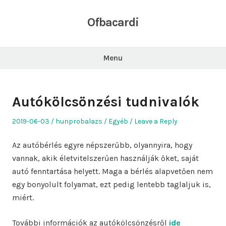
Skip
to
Ofbacardi
content
Menu
Autókölcsönzési tudnivalók
Posted
Author
Posted
2019-06-03
hunprobalazs
Egyéb
Leave a Reply
on
in
Az autóbérlés egyre népszerűbb, olyannyira, hogy
vannak, akik életvitelszerűen használják őket, saját
autó fenntartása helyett. Maga a bérlés alapvetően nem
egy bonyolult folyamat, ezt pedig lentebb taglaljuk is,
miért.
További információk az autókölcsönzésről
ide