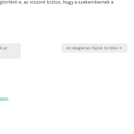
gtörtént-e, az viszont biztos, hogy a szakembernek a
k az
Az ideiglenes fájlok törlése →
ezni
.