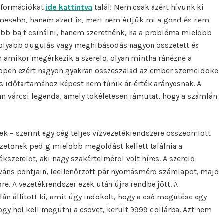
nformációkat
ide kattintva
talál! Nem csak azért hívunk ki
mesebb, hanem azért is, mert nem értjük mi a gond és nem
obb bajt csinálni, hanem szeretnénk, ha a probléma mielőbb
lyabb dugulás vagy meghibásodás nagyon összetett és
 amikor megérkezik a szerelő, olyan mintha ránézne a
ppen ezért nagyon gyakran összeszalad az ember szemöldöke
ás időtartamához képest nem tűnik ár-érték arányosnak. A
yan városi legenda, amely tökéletesen rámutat, hogy a számlán
ek – szerint egy cég teljes vízvezetékrendszere összeomlott
zetőnek pedig mielőbb megoldást kellett találnia a
ékszerelőt, aki nagy szakértelméről volt híres. A szerelő
eváns pontjain, leellenőrzött pár nyomásmérő számlapot, majd
re. A vezetékrendszer ezek után újra rendbe jött. A
lán állított ki, amit úgy indokolt, hogy a cső megütése egy
hogy hol kell megütni a csövet, került 9999 dollárba. Azt nem