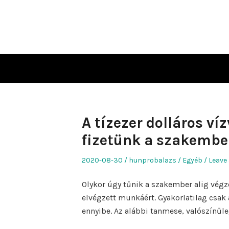
Skip
to
content
A tízezer dolláros ví
fizetünk a szakembe
Posted
Author
Posted
2020-08-30
hunprobalazs
Egyéb
Leave 
on
in
Olykor úgy tűnik a szakember alig végze
elvégzett munkáért. Gyakorlatilag csak
ennyibe. Az alábbi tanmese, valószínűle