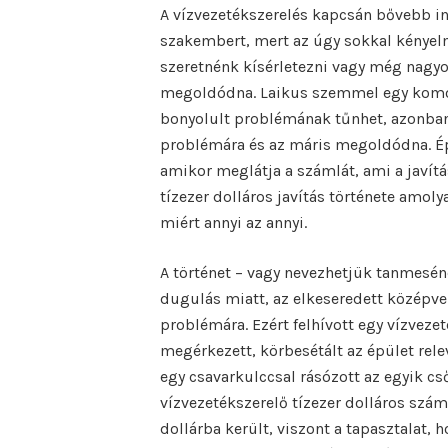
A vízvezetékszerelés kapcsán bővebb i
szakembert, mert az úgy sokkal kényel
szeretnénk kísérletezni vagy még nagy
megoldódna. Laikus szemmel egy komo
bonyolult problémának tűnhet, azonban
problémára és az máris megoldódna. É
amikor meglátja a számlát, ami a javít
tízezer dolláros javítás története amol
miért annyi az annyi.
A történet – vagy nevezhetjük tanmesén
dugulás miatt, az elkeseredett középve
problémára. Ezért felhívott egy vízvezet
megérkezett, körbesétált az épület rel
egy csavarkulccsal rásózott az egyik cső
vízvezetékszerelő tízezer dolláros szám
dollárba került, viszont a tapasztalat, 