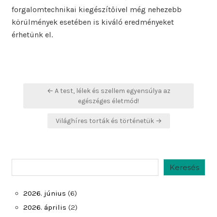
forgalomtechnikai kiegészítőivel még nehezebb
körülmények esetében is kiváló eredményeket
érhetünk el.
Bejegyzés
← A test, lélek és szellem egyensúlya az
navigáció
egészéges életmód!
Világhíres torták és történetük →
Keresés
Keresés
2026. június
(6)
2026. április
(2)