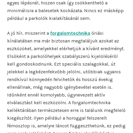
egyes lépésnél, hiszen csak így csökkenthető a
minimálisra a balesetek kockázata. Nincs ez másképp
például a parkolók kialakításánál sem.
A jó hír, miszerint a
forgalomtechnika
óriási
kínálatában ma már biztosan megtaláljuk azokat az
eszközöket, amelyekkel elérhetjük a kívánt eredményt.
Elsőként a parkolóhelyek szabályszerű kijelöléséről
kell gondoskodnunk. Ezt speciális szalagokkal, út
jelekkel a legkézenfekvőbb jelölni, utóbbiak ugyanis
rendkívül könnyedén felvihetők és hosszú évekig
ellenállnak, még nagyobb igénybevétel esetén is.
Időnként ennél komolyabb, úgynevezett aktív
elválasztást kell eszközölni. A forgalomtechnika
kelléktárában természetesen erre is találunk megfelelő
kiegészítőt. Ilyen például a horoggal felszerelt
fémoszlop is, amelyre láncot függeszthetünk, ez pedig