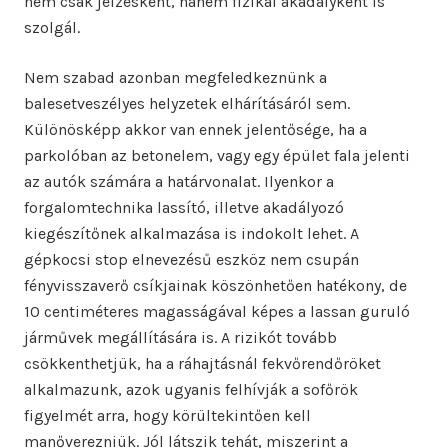
nem csak jelzésként, hanem fizikai akadályként is
szolgál.
Nem szabad azonban megfeledkeznünk a
balesetveszélyes helyzetek elhárításáról sem.
Különösképp akkor van ennek jelentősége, ha a
parkolóban az betonelem, vagy egy épület fala jelenti
az autók számára a határvonalat. Ilyenkor a
forgalomtechnika lassító, illetve akadályozó
kiegészítőnek alkalmazása is indokolt lehet. A
gépkocsi stop elnevezésű eszköz nem csupán
fényvisszaverő csíkjainak köszönhetően hatékony, de
10 centiméteres magasságával képes a lassan guruló
járművek megállítására is. A rizikót tovább
csökkenthetjük, ha a ráhajtásnál fekvőrendőröket
alkalmazunk, azok ugyanis felhívják a sofőrök
figyelmét arra, hogy körültekintően kell
manőverezniük. Jól látszik tehát, miszerint a