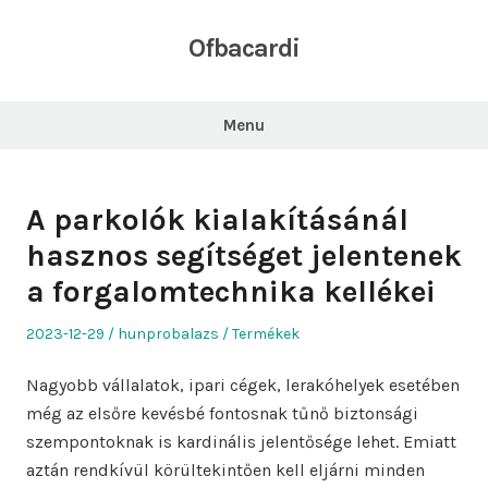
Skip
to
Ofbacardi
content
Menu
A parkolók kialakításánál
hasznos segítséget jelentenek
a forgalomtechnika kellékei
Posted
Author
Posted
2023-12-29
hunprobalazs
Termékek
on
in
Nagyobb vállalatok, ipari cégek, lerakóhelyek esetében
még az elsőre kevésbé fontosnak tűnő biztonsági
szempontoknak is kardinális jelentősége lehet. Emiatt
aztán rendkívül körültekintően kell eljárni minden