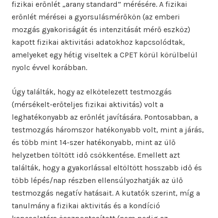
fizikai erőnlét „arany standard” mérésére. A fizikai
erőnlét mérései a gyorsulásmérőkön (az emberi
mozgás gyakoriságát és intenzitását mérő eszköz)
kapott fizikai aktivitási adatokhoz kapcsolódtak,
amelyeket egy hétig viseltek a CPET körül körülbelül
nyolc évvel korábban.
Úgy találták, hogy az elkötelezett testmozgás
(mérsékelt-erőteljes fizikai aktivitás) volt a
leghatékonyabb az erőnlét javítására. Pontosabban, a
testmozgás háromszor hatékonyabb volt, mint a járás,
és több mint 14-szer hatékonyabb, mint az ülő
helyzetben töltött idő csökkentése. Emellett azt
találták, hogy a gyakorlással eltöltött hosszabb idő és
több lépés/nap részben ellensúlyozhatják az ülő
testmozgás negatív hatásait. A kutatók szerint, míg a
tanulmány a fizikai aktivitás és a kondíció