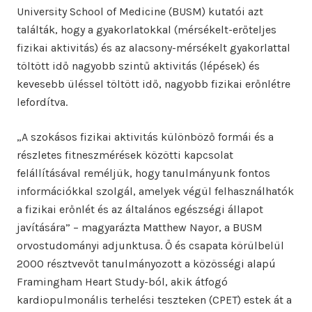
University School of Medicine (BUSM) kutatói azt
találták, hogy a gyakorlatokkal (mérsékelt-erőteljes
fizikai aktivitás) és az alacsony-mérsékelt gyakorlattal
töltött idő nagyobb szintű aktivitás (lépések) és
kevesebb üléssel töltött idő, nagyobb fizikai erőnlétre
lefordítva.
„A szokásos fizikai aktivitás különböző formái és a
részletes fitneszmérések közötti kapcsolat
felállításával reméljük, hogy tanulmányunk fontos
információkkal szolgál, amelyek végül felhasználhatók
a fizikai erőnlét és az általános egészségi állapot
javítására” – magyarázta Matthew Nayor, a BUSM
orvostudományi adjunktusa. Ő és csapata körülbelül
2000 résztvevőt tanulmányozott a közösségi alapú
Framingham Heart Study-ból, akik átfogó
kardiopulmonális terhelési teszteken (CPET) estek át a