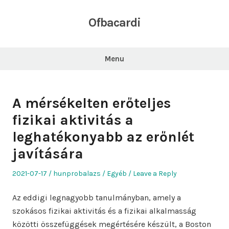
Skip
to
Ofbacardi
content
Menu
A mérsékelten erőteljes
fizikai aktivitás a
leghatékonyabb az erőnlét
javítására
Posted
Author
Posted
2021-07-17
hunprobalazs
Egyéb
Leave a Reply
on
in
Az eddigi legnagyobb tanulmányban, amely a
szokásos fizikai aktivitás és a fizikai alkalmasság
közötti összefüggések megértésére készült, a Boston