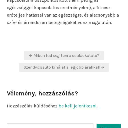
kapcsolatára összpontosított (nem pedig az
egészséggel kapcsolatos eredményekre), a fitnesz
erőteljes hatással van az egészségre, és alacsonyabb a
szív- és érrendszeri betegségeket vonz maga után.
Bejegyzés
← Miben tud segíteni a családkutató?
navigáció
Szendvicssütő kínálat a legjobb árakkal! →
Vélemény, hozzászólás?
Hozzászólás küldéséhez
be kell jelentkezni
.
Keresés