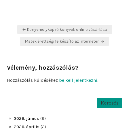
Bejegyzés
← Könyvmolyképző könyvek online vásárlása
navigáció
Matek érettségi felkészítő az interneten →
Vélemény, hozzászólás?
Hozzászólás küldéséhez
be kell jelentkezni
.
Keresés
Keresés
2026. június
(6)
2026. április
(2)