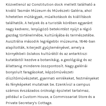
Közvetlenül az Constitution dock mellett található a
kiváló Tasmán Múzeum és Művészeti Galéria, ahol
hihetetlen műtárgyak, műalkotások és kiállítások
találhatók. A helyiek és a turisták körében egyaránt
nagy kedvenc, lenyűgöző betekintést nyújt a régió
gazdag történelmébe, kultúrájába és természetébe.
Ausztrália második legrégebbi múzeuma, 1846-ban
alapították, kiterjedt gyűjteményével, amely a
környékbeli őslakos kultúrától és az antarktiszi
kutatástól kezdve a botanikáig, a geológiáig és az
állattanig mindenre összpontosít. Nagy galériái
bonyolult faragásokat, képzőművészeti
díszítőművészetet, gyarmati emlékeket, festményeket
és fényképeket mutatnak be. Ezenkívül a campus
számos évszázados örökségi épületet tartalmaz,
például a Custom House, a Commissariat Store és a
Private Secretary’s Cottage.