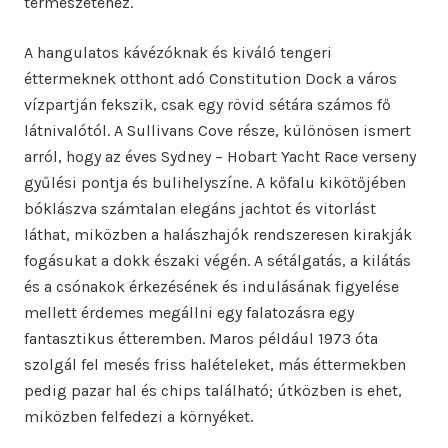
természetéhez.
A hangulatos kávézóknak és kiváló tengeri
éttermeknek otthont adó Constitution Dock a város
vízpartján fekszik, csak egy rövid sétára számos fő
látnivalótól. A Sullivans Cove része, különösen ismert
arról, hogy az éves Sydney – Hobart Yacht Race verseny
gyűlési pontja és bulihelyszíne. A kőfalu kikötőjében
bóklászva számtalan elegáns jachtot és vitorlást
láthat, miközben a halászhajók rendszeresen kirakják
fogásukat a dokk északi végén. A sétálgatás, a kilátás
és a csónakok érkezésének és indulásának figyelése
mellett érdemes megállni egy falatozásra egy
fantasztikus étteremben. Maros például 1973 óta
szolgál fel mesés friss halételeket, más éttermekben
pedig pazar hal és chips található; útközben is ehet,
miközben felfedezi a környéket.