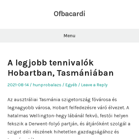
Skip
to
Ofbacardi
content
Menu
A legjobb tennivalók
Hobartban, Tasmániában
Posted
Author
Posted
2021-08-14
hunprobalazs
Egyéb
Leave a Reply
on
in
Az ausztráliai Tasmánia szigetország fővárosa és
legnagyobb városa, Hobart felfedezésre váró élvezet. A
hatalmas Wellington-hegy lábánál fekvő, festői helyen
fekszik a Derwent-folyó partján, és átjáróként szolgál a
sziget déli részének hihetetlen gazdagságához és