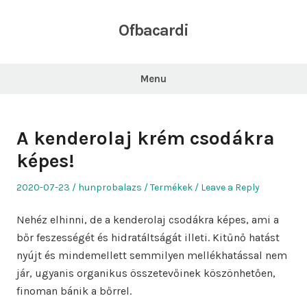
Skip
to
Ofbacardi
content
Menu
A kenderolaj krém csodákra
képes!
Posted
Author
Posted
2020-07-23
hunprobalazs
Termékek
Leave a Reply
on
in
Nehéz elhinni, de a kenderolaj csodákra képes, ami a
bőr feszességét és hidratáltságát illeti. Kitűnő hatást
nyújt és mindemellett semmilyen mellékhatással nem
jár, ugyanis organikus összetevőinek köszönhetően,
finoman bánik a bőrrel.