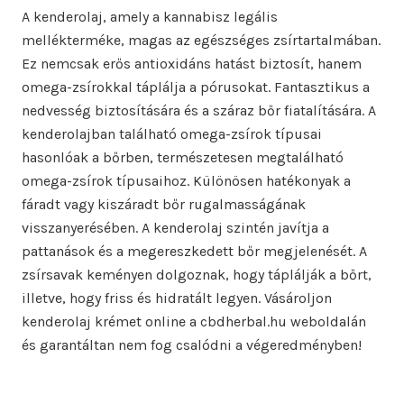
A kenderolaj, amely a kannabisz legális
mellékterméke, magas az egészséges zsírtartalmában.
Ez nemcsak erős antioxidáns hatást biztosít, hanem
omega-zsírokkal táplálja a pórusokat. Fantasztikus a
nedvesség biztosítására és a száraz bőr fiatalítására. A
kenderolajban található omega-zsírok típusai
hasonlóak a bőrben, természetesen megtalálható
omega-zsírok típusaihoz. Különösen hatékonyak a
fáradt vagy kiszáradt bőr rugalmasságának
visszanyerésében. A kenderolaj szintén javítja a
pattanások és a megereszkedett bőr megjelenését. A
zsírsavak keményen dolgoznak, hogy táplálják a bőrt,
illetve, hogy friss és hidratált legyen. Vásároljon
kenderolaj krémet online a cbdherbal.hu weboldalán
és garantáltan nem fog csalódni a végeredményben!