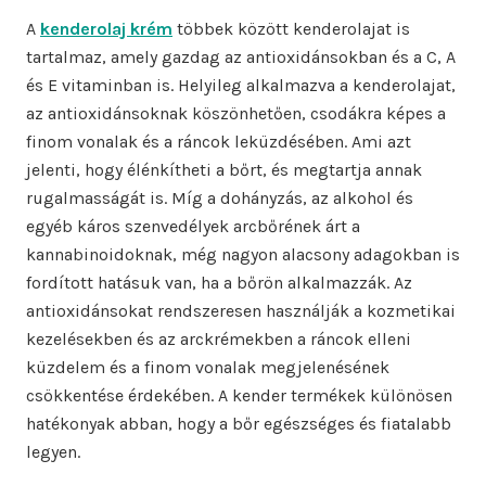
A
kenderolaj krém
többek között kenderolajat is
tartalmaz, amely gazdag az antioxidánsokban és a C, A
és E vitaminban is. Helyileg alkalmazva a kenderolajat,
az antioxidánsoknak köszönhetően, csodákra képes a
finom vonalak és a ráncok leküzdésében. Ami azt
jelenti, hogy élénkítheti a bőrt, és megtartja annak
rugalmasságát is. Míg a dohányzás, az alkohol és
egyéb káros szenvedélyek arcbőrének árt a
kannabinoidoknak, még nagyon alacsony adagokban is
fordított hatásuk van, ha a bőrön alkalmazzák. Az
antioxidánsokat rendszeresen használják a kozmetikai
kezelésekben és az arckrémekben a ráncok elleni
küzdelem és a finom vonalak megjelenésének
csökkentése érdekében. A kender termékek különösen
hatékonyak abban, hogy a bőr egészséges és fiatalabb
legyen.