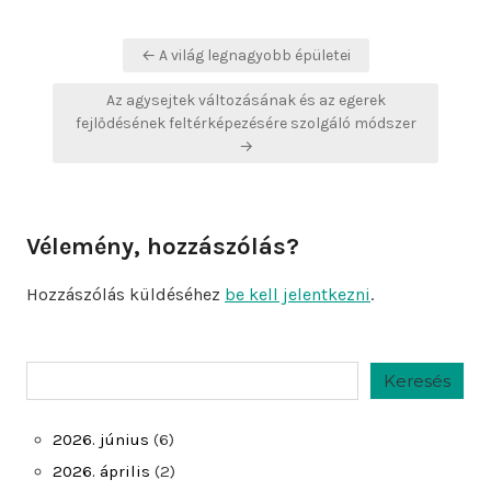
Bejegyzés
← A világ legnagyobb épületei
navigáció
Az agysejtek változásának és az egerek
fejlődésének feltérképezésére szolgáló módszer
→
Vélemény, hozzászólás?
Hozzászólás küldéséhez
be kell jelentkezni
.
Keresés
Keresés
2026. június
(6)
2026. április
(2)