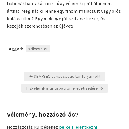
babonákban, akár nem, úgy vélem kipróbálni nem
árthat. Meg hát ki lenne egy finom malacsült vagy diós
kalács ellen? Egyenek egy jót szilveszterkor, és
kezdjék szerencsésen az újévet!
Tagged:
szilveszter
Bejegyzés
← SEM-SEO tanácsadás tanfolyamok!
navigáció
Figyeljünk a tintapatron eredetiségére! →
Vélemény, hozzászólás?
Hozzászólás küldéséhez
be kell jelentkezni
.