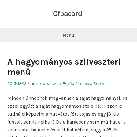
Skip
to
Ofbacardi
content
Menu
A hagyományos szilveszteri
menü
Posted
Author
Posted
2015-12-12
hunprobalazs
Egyéb
Leave a Reply
on
in
Minden ünnepnek megvannak a saját hagyományai, és
ezzel együtt a saját hagyományos ételei is. Hiszen ki
tudná elképzelni a húsvétot főtt tojás és egy jó kis
füstölt sonka nélkül? De a karácsony sem múlhat el a
szentestei halászlé és sült hal nélkül, vagy a 25-én