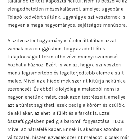
tálalandó töltött káposzta nélkül. Nem is beszélve az
elengedhetetlen mézeskalácsról, amelyet ugyebár a
Télapó kedvéért sütünk. Ugyanígy a szilveszternek is
megvan a maga hagyományos, sajátságos menüsora.
A szilveszter hagyományos ételei általában azzal
vannak összefüggésben, hogy az adott étek
tulajdonságait tekintetbe véve mennyi szerencsét
hozhat a házhoz. Ezért is van az, hogy a szilveszteri
menü legismertebb és legelterjedtebb eleme a sült
malac. Mivel az a hiedelmek szerint kitúrja nekünk a
szerencsét. És ebből kifolyólag a malacból nem is
nagyon ehetünk mást, csak azon testrészeit, amellyel
azt a túrást segítheti, ezek pedig a köröm és csülök,
de aki akar, az eheti a fülét és a farkát is. Ezzel
összefüggésben pedig a baromfi fogyasztása TILOS!
Mivel az hátrafelé kapar. Ennek is akadnak azonban
változatai, hiszen egyesek szerint malacot is csak már