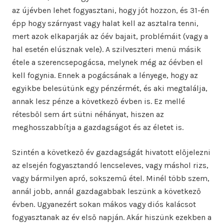
az újévben lehet fogyasztani, hogy jót hozzon, és 31-én
épp hogy szárnyast vagy halat kell az asztalra tenni,
mert azok elkaparják az óév bajait, problémáit (vagy a
hal esetén elúsznak vele). A szilveszteri menü másik
étele a szerencsepogácsa, melynek még az óévben el
kell fogynia. Ennek a pogácsának a lényege, hogy az
egyikbe belesütünk egy pénzérmét, és aki megtalálja,
annak lesz pénze a következő évben is. Ez mellé
rétesből sem árt sütni néhányat, hiszen az
meghosszabbítja a gazdagságot és az életet is.
Szintén a következő év gazdagságát hivatott előjelezni
az elsején fogyasztandó lencseleves, vagy máshol rizs,
vagy bármilyen apró, sokszemű étel. Minél több szem,
annál jobb, annál gazdagabbak leszünk a következő
évben. Ugyanezért sokan mákos vagy diós kalácsot
fogyasztanak az év első napján. Akár hiszünk ezekben a