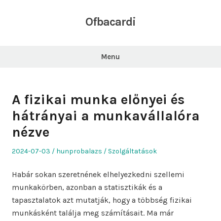
Skip
to
Ofbacardi
content
Menu
A fizikai munka előnyei és
hátrányai a munkavállalóra
nézve
Posted
Author
Posted
2024-07-03
hunprobalazs
Szolgáltatások
on
in
Habár sokan szeretnének elhelyezkedni szellemi
munkakörben, azonban a statisztikák és a
tapasztalatok azt mutatják, hogy a többség fizikai
munkásként találja meg számításait. Ma már