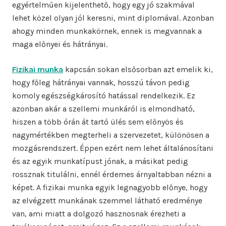
egyértelműen kijelenthető, hogy egy jó szakmával
lehet közel olyan jól keresni, mint diplomával. Azonban
ahogy minden munkakörnek, ennek is megvannak a
maga előnyei és hátrányai.
Fizikai munka
kapcsán sokan elsősorban azt emelik ki,
hogy főleg hátrányai vannak, hosszú távon pedig
komoly egészségkárosító hatással rendelkezik. Ez
azonban akár a szellemi munkáról is elmondható,
hiszen a több órán át tartó ülés sem előnyös és
nagymértékben megterheli a szervezetet, különösen a
mozgásrendszert. Éppen ezért nem lehet általánosítani
és az egyik munkatípust jónak, a másikat pedig
rossznak titulálni, ennél érdemes árnyaltabban nézni a
képet. A fizikai munka egyik legnagyobb előnye, hogy
az elvégzett munkának szemmel látható eredménye
van, ami miatt a dolgozó hasznosnak érezheti a