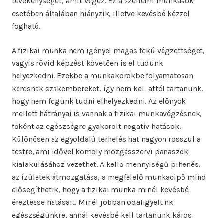
tevékenységet, amit végez. Ez a szellemi munkások
esetében általában hiányzik, illetve kevésbé kézzel
fogható.
A fizikai munka nem igényel magas fokú végzettséget,
vagyis rövid képzést követően is el tudunk
helyezkedni. Ezekbe a munkakörökbe folyamatosan
keresnek szakembereket, így nem kell attól tartanunk,
hogy nem fogunk tudni elhelyezkedni. Az előnyök
mellett hátrányai is vannak a fizikai munkavégzésnek,
főként az egészségre gyakorolt negatív hatások.
Különösen az egyoldalú terhelés hat nagyon rosszul a
testre, ami idővel komoly mozgásszervi panaszok
kialakulásához vezethet. A kellő mennyiségű pihenés,
az ízületek átmozgatása, a megfelelő munkacipő mind
elősegíthetik, hogy a fizikai munka minél kevésbé
éreztesse hatásait. Minél jobban odafigyelünk
egészségünkre, annál kevésbé kell tartanunk káros