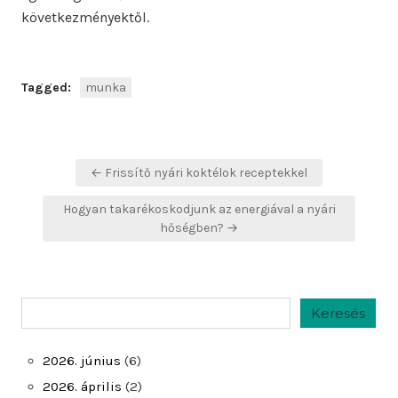
következményektől.
Tagged:
munka
Bejegyzés
← Frissítő nyári koktélok receptekkel
navigáció
Hogyan takarékoskodjunk az energiával a nyári
hőségben? →
Keresés
Keresés
2026. június
(6)
2026. április
(2)