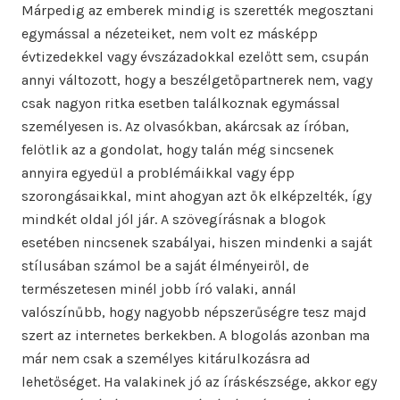
Márpedig az emberek mindig is szerették megosztani
egymással a nézeteiket, nem volt ez másképp
évtizedekkel vagy évszázadokkal ezelőtt sem, csupán
annyi változott, hogy a beszélgetőpartnerek nem, vagy
csak nagyon ritka esetben találkoznak egymással
személyesen is. Az olvasókban, akárcsak az íróban,
felötlik az a gondolat, hogy talán még sincsenek
annyira egyedül a problémáikkal vagy épp
szorongásaikkal, mint ahogyan azt ők elképzelték, így
mindkét oldal jól jár. A szövegírásnak a blogok
esetében nincsenek szabályai, hiszen mindenki a saját
stílusában számol be a saját élményeiről, de
természetesen minél jobb író valaki, annál
valószínűbb, hogy nagyobb népszerűségre tesz majd
szert az internetes berkekben. A blogolás azonban ma
már nem csak a személyes kitárulkozásra ad
lehetőséget. Ha valakinek jó az íráskészsége, akkor egy