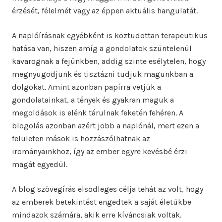
érzését, félelmét vagy az éppen aktuális hangulatát.
A naplóírásnak egyébként is köztudottan terapeutikus
hatása van, hiszen amíg a gondolatok szüntelenül
kavarognak a fejünkben, addig szinte esélytelen, hogy
megnyugodjunk és tisztázni tudjuk magunkban a
dolgokat. Amint azonban papírra vetjük a
gondolatainkat, a tények és gyakran maguk a
megoldások is elénk tárulnak feketén fehéren. A
blogolás azonban azért jobb a naplónál, mert ezen a
felületen mások is hozzászólhatnak az
irományainkhoz, így az ember egyre kevésbé érzi
magát egyedül.
A blog szövegírás elsődleges célja tehát az volt, hogy
az emberek betekintést engedtek a saját életükbe
mindazok számára, akik erre kíváncsiak voltak.