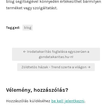
blog segítségével könnyedén értékesíthet bármilyen
terméket vagy szolgáltatást.
Tagged:
blog
Bejegyzés
← Irodatakarítás foglalása egyszerűen a
navigáció
gondatakaritas.hu-n!
Zöldtetős házak – Trend szerte a világon →
Vélemény, hozzászólás?
Hozzászólás küldéséhez
be kell jelentkezni
.