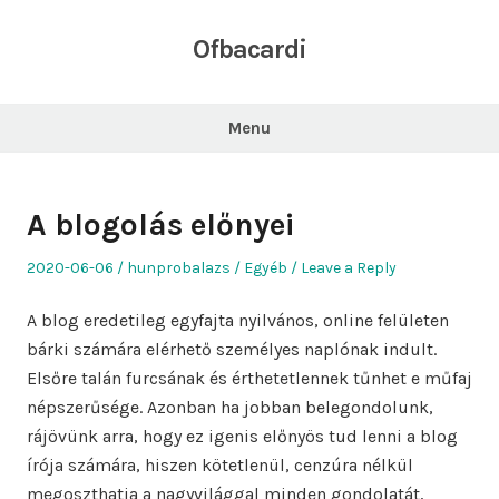
Skip
to
Ofbacardi
content
Menu
A blogolás előnyei
Posted
Author
Posted
2020-06-06
hunprobalazs
Egyéb
Leave a Reply
on
in
A blog eredetileg egyfajta nyilvános, online felületen
bárki számára elérhető személyes naplónak indult.
Elsőre talán furcsának és érthetetlennek tűnhet e műfaj
népszerűsége. Azonban ha jobban belegondolunk,
rájövünk arra, hogy ez igenis előnyös tud lenni a blog
írója számára, hiszen kötetlenül, cenzúra nélkül
megoszthatja a nagyvilággal minden gondolatát,