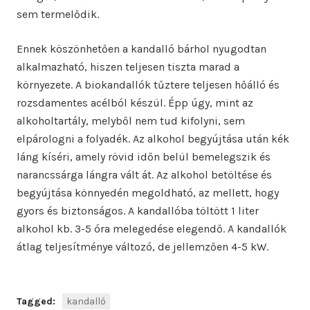
sem termelődik.
Ennek köszönhetően a kandalló bárhol nyugodtan
alkalmazható, hiszen teljesen tiszta marad a
környezete. A biokandallók tűztere teljesen hőálló és
rozsdamentes acélból készül. Épp úgy, mint az
alkoholtartály, melyből nem tud kifolyni, sem
elpárologni a folyadék. Az alkohol begyújtása után kék
láng kíséri, amely rövid időn belül bemelegszik és
narancssárga lángra vált át. Az alkohol betöltése és
begyújtása könnyedén megoldható, az mellett, hogy
gyors és biztonságos. A kandallóba töltött 1 liter
alkohol kb. 3-5 óra melegedése elegendő. A kandallók
átlag teljesítménye változó, de jellemzően 4-5 kW.
Tagged:
kandalló