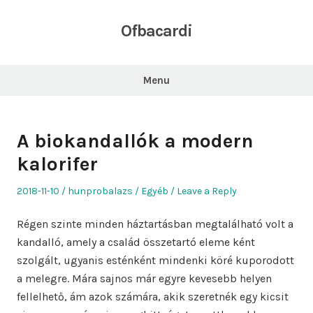
Skip
to
Ofbacardi
content
Menu
A biokandallók a modern
kalorifer
Posted
Author
Posted
2018-11-10
hunprobalazs
Egyéb
Leave a Reply
on
in
Régen szinte minden háztartásban megtalálható volt a
kandalló, amely a család összetartó eleme ként
szolgált, ugyanis esténként mindenki köré kuporodott
a melegre. Mára sajnos már egyre kevesebb helyen
fellelhető, ám azok számára, akik szeretnék egy kicsit