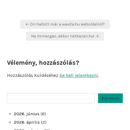
Bejegyzés
← Ön hallott már a wavita.hu weboldalról?
navigáció
Ha Immergas, akkor netkazan.hu! →
Vélemény, hozzászólás?
Hozzászólás küldéséhez
be kell jelentkezni
.
Keresés
Keresés
2026. június
(6)
2026. április
(2)