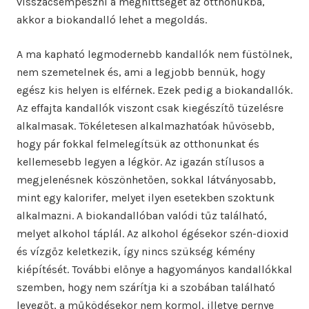
visszacsempészni a meghittséget az otthonukba,
akkor a biokandalló lehet a megoldás.
A ma kapható legmodernebb kandallók nem füstölnek,
nem szemetelnek és, ami a legjobb bennük, hogy
egész kis helyen is elférnek. Ezek pedig a biokandallók.
Az effajta kandallók viszont csak kiegészítő tüzelésre
alkalmasak. Tökéletesen alkalmazhatóak hűvösebb,
hogy pár fokkal felmelegítsük az otthonunkat és
kellemesebb legyen a légkör. Az igazán stílusos a
megjelenésnek köszönhetően, sokkal látványosabb,
mint egy kalorifer, melyet ilyen esetekben szoktunk
alkalmazni. A biokandallóban valódi tűz található,
melyet alkohol táplál. Az alkohol égésekor szén-dioxid
és vízgőz keletkezik, így nincs szükség kémény
kiépítését. További előnye a hagyományos kandallókkal
szemben, hogy nem szárítja ki a szobában található
levegőt, a működésekor nem kormol, illetve pernye