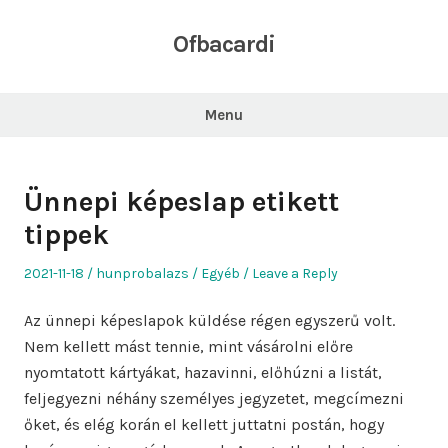
Skip
to
Ofbacardi
content
Menu
Ünnepi képeslap etikett
tippek
Posted
Author
Posted
2021-11-18
hunprobalazs
Egyéb
Leave a Reply
on
in
Az ünnepi képeslapok küldése régen egyszerű volt.
Nem kellett mást tennie, mint vásárolni előre
nyomtatott kártyákat, hazavinni, előhúzni a listát,
feljegyezni néhány személyes jegyzetet, megcímezni
őket, és elég korán el kellett juttatni postán, hogy