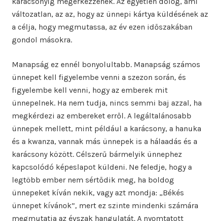
karácsonyig megérkezzenek. Az egyetlen dolog, ami
változatlan, az az, hogy az ünnepi kártya küldésének az
a célja, hogy megmutassa, az év ezen időszakában
gondol másokra.
Manapság ez ennél bonyolultabb. Manapság számos
ünnepet kell figyelembe venni a szezon során, és
figyelembe kell venni, hogy az emberek mit
ünnepelnek. Ha nem tudja, nincs semmi baj azzal, ha
megkérdezi az embereket erről. A legáltalánosabb
ünnepek mellett, mint például a karácsony, a hanuka
és a kwanza, vannak más ünnepek is a hálaadás és a
karácsony között. Célszerű bármelyik ünnephez
kapcsolódó képeslapot küldeni. Ne feledje, hogy a
legtöbb ember nem sértődik meg, ha boldog
ünnepeket kíván nekik, vagy azt mondja: „Békés
ünnepet kívánok”, mert ez szinte mindenki számára
megmutatja az évszak hangulatát. A nyomtatott