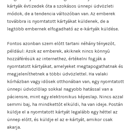
kártyák évtizedek óta a szokásos ünnepi üdvözleti
módok, de a tendencia változóban van. Az emberek
továbbra is nyomtatott kártyákat küldenek, de a
legtöbb embernek elfogadható az e-kártyák küldése.
Fontos azonban szem előtt tartani néhány tényezőt,
például: Azok az emberek, akiknek nincs könnyű
hozzáférésük az internethez, értékelni fogják a
nyomtatott kártyákat, amelyeket megtapogathatnak és
megjeleníthetnek a többi üdvözlettel. Ha valaki
kórházban vagy idősek otthonában van, egy nyomtatott
ünnepi üdvözlőlap sokkal nagyobb hatással van a
páciensre, mint egy elektronikus képeslap. Nincs azzal
semmi baj, ha mindkettőt elküldi, ha van ideje. Postán
küldje el a nyomtatott kártyát legalább egy héttel az
ünnep előtt, és küldje el az e-kártyát, amikor csak
akarja.