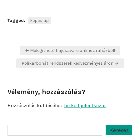
Tagged:
képeslap
Bejegyzés
← Melegíthető hajcsavaró online áruházból!
navigáció
Polikarbonát rendszerek kedvezményes áron →
Vélemény, hozzászólás?
Hozzászólás küldéséhez
be kell jelentkezni
.
Keresés
Keresés