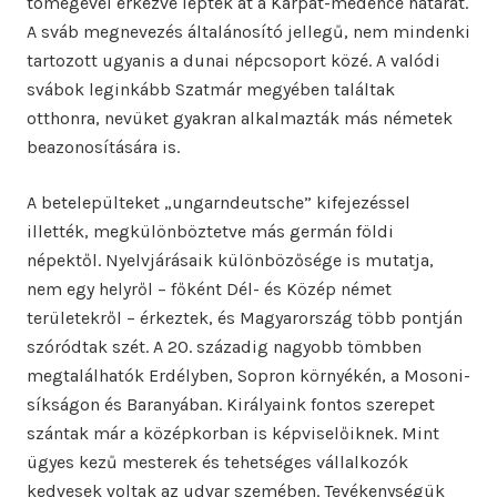
tömegével érkezve lépték át a Kárpát-medence határát.
A sváb megnevezés általánosító jellegű, nem mindenki
tartozott ugyanis a dunai népcsoport közé. A valódi
svábok leginkább Szatmár megyében találtak
otthonra, nevüket gyakran alkalmazták más németek
beazonosítására is.
A betelepülteket „ungarndeutsche” kifejezéssel
illették, megkülönböztetve más germán földi
népektől. Nyelvjárásaik különbözősége is mutatja,
nem egy helyről – főként Dél- és Közép német
területekről – érkeztek, és Magyarország több pontján
szóródtak szét. A 20. századig nagyobb tömbben
megtalálhatók Erdélyben, Sopron környékén, a Mosoni-
síkságon és Baranyában. Királyaink fontos szerepet
szántak már a középkorban is képviselőiknek. Mint
ügyes kezű mesterek és tehetséges vállalkozók
kedvesek voltak az udvar szemében. Tevékenységük