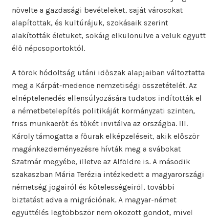
növelte a gazdasági bevételeket, saját városokat
alapítottak, és kultúrájuk, szokásaik szerint
alakították életüket, sokáig elkülönülve a velük együtt
élő népcsoportoktól.
A török hódoltság utáni időszak alapjaiban változtatta
meg a Kárpát-medence nemzetiségi összetételét. Az
elnéptelenedés ellensúlyozására tudatos indították el
a németbetelepítés politikáját kormányzati szinten,
friss munkaerőt és tőkét invitálva az országba. III.
Károly támogatta a főurak elképzeléseit, akik először
magánkezdeményezésre hívták meg a svábokat
Szatmár megyébe, illetve az Alföldre is. A második
szakaszban Mária Terézia intézkedett a magyarországi
németség jogairól és kötelességeiről, további
biztatást adva a migrációnak. A magyar-német
együttélés legtöbbször nem okozott gondot, mivel