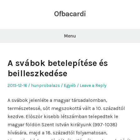
Skip
to
Ofbacardi
content
Menu
A svábok betelepítése és
beilleszkedése
Posted
Author
Posted
2015-12-16
hunprobalazs
Egyéb
Leave a Reply
on
in
A svábok jelenléte a magyar társadalomban,
természetessé, sőt megszokottá vált a 10. századtól
kezdve. Először kisebb létszámban telepedtek le
magyar földön Szent István királyunk (997-1038)
hívására, majd a 18. századtól folyamatosan,