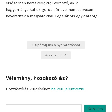
elsősorban kereskedőkről volt szó, akik
hagyományaikat szigorúan őrizve, nem szívesen
keveredtek a magyarokkal. Legalábbis egy darabig.
Bejegyzés
← Spóroljunk a nyomtatással!
navigáció
Arsenal FC →
Vélemény, hozzászólás?
Hozzászólás küldéséhez
be kell jelentkezni
.
Keresés
Keresés