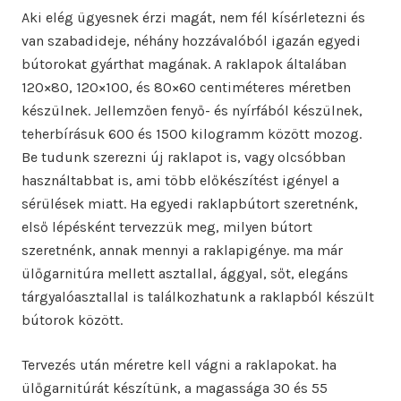
Aki elég ügyesnek érzi magát, nem fél kísérletezni és
van szabadideje, néhány hozzávalóból igazán egyedi
bútorokat gyárthat magának. A raklapok általában
120×80, 120×100, és 80×60 centiméteres méretben
készülnek. Jellemzően fenyő- és nyírfából készülnek,
teherbírásuk 600 és 1500 kilogramm között mozog.
Be tudunk szerezni új raklapot is, vagy olcsóbban
használtabbat is, ami több előkészítést igényel a
sérülések miatt. Ha egyedi raklapbútort szeretnénk,
első lépésként tervezzük meg, milyen bútort
szeretnénk, annak mennyi a raklapigénye. ma már
ülőgarnitúra mellett asztallal, ággyal, sőt, elegáns
tárgyalóasztallal is találkozhatunk a raklapból készült
bútorok között.
Tervezés után méretre kell vágni a raklapokat. ha
ülőgarnitúrát készítünk, a magassága 30 és 55