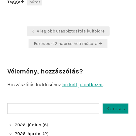
Tagged:
bútor
Bejegyzés
← A legjobb utasbiztosítás külföldre
navigáció
Eurosport 2 napi és heti műsora →
Vélemény, hozzászólás?
Hozzászólás küldéséhez
be kell jelentkezni
.
Keresés
Keresés
2026. június
(6)
2026. április
(2)