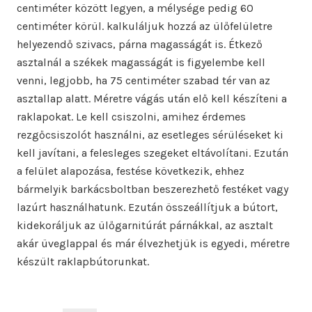
centiméter között legyen, a mélysége pedig 60
centiméter körül. kalkuláljuk hozzá az ülőfelületre
helyezendő szivacs, párna magasságát is. Étkező
asztalnál a székek magasságát is figyelembe kell
venni, legjobb, ha 75 centiméter szabad tér van az
asztallap alatt. Méretre vágás után elő kell készíteni a
raklapokat. Le kell csiszolni, amihez érdemes
rezgőcsiszolót használni, az esetleges sérüléseket ki
kell javítani, a felesleges szegeket eltávolítani. Ezután
a felület alapozása, festése következik, ehhez
bármelyik barkácsboltban beszerezhető festéket vagy
lazúrt használhatunk. Ezután összeállítjuk a bútort,
kidekoráljuk az ülőgarnitúrát párnákkal, az asztalt
akár üveglappal és már élvezhetjük is egyedi, méretre
készült raklapbútorunkat.