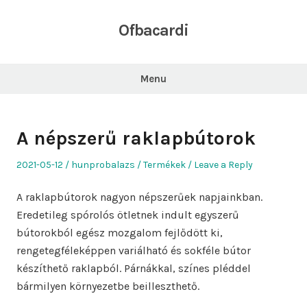
Skip
to
Ofbacardi
content
Menu
A népszerű raklapbútorok
Posted
Author
Posted
2021-05-12
hunprobalazs
Termékek
Leave a Reply
on
in
A raklapbútorok nagyon népszerűek napjainkban.
Eredetileg spórolós ötletnek indult egyszerű
bútorokból egész mozgalom fejlődött ki,
rengetegféleképpen variálható és sokféle bútor
készíthető raklapból. Párnákkal, színes pléddel
bármilyen környezetbe beilleszthető.