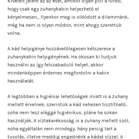
Kivételt jelent az az eset, amikor olyan pici a fürdő,
hogy csak egy zuhanykabin helyezhető el
kényelmesen… Ilyenkor meg is oldódott a dilemmánk,
még ha nem is olyan módon, mint ahogy szerettük
volna.
A kád helyigénye hozzávetőlegesen kétszerese a
zuhanykabin helyigényének. Ha okosan ki tudjuk
használni az így felszabaduló helyet, akkor
mindenképpen érdemes megfontolni a kabin
használatát.
A legtöbben a higiéniai lehetőségek miatt is a zuhany
mellett érvelnek; szerintük a kád nehezen tisztítható,
soha nem lesz eléggé higiénikus, pláne ha sokan
használják. A víztakarékosság is a zuhany mellett szól,
noha egyáltalán nem mindegy, hány percig tart a
tusolás, illetve meddig engednénk a kádat vízzel. A