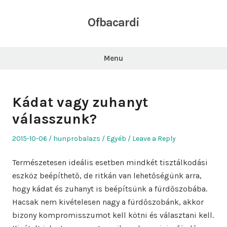
Skip
to
Ofbacardi
content
Menu
Kádat vagy zuhanyt
válasszunk?
Posted
Author
Posted
2015-10-06
hunprobalazs
Egyéb
Leave a Reply
on
in
Természetesen ideális esetben mindkét tisztálkodási
eszköz beépíthető, de ritkán van lehetőségünk arra,
hogy kádat és zuhanyt is beépítsünk a fürdőszobába.
Hacsak nem kivételesen nagy a fürdőszobánk, akkor
bizony kompromisszumot kell kötni és választani kell.