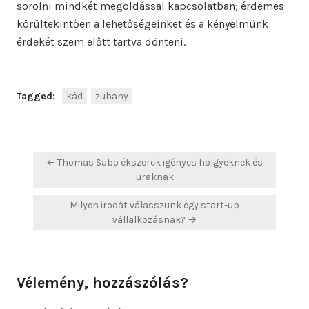
sorolni mindkét megoldással kapcsolatban; érdemes
körültekintően a lehetőségeinket és a kényelmünk
érdekét szem előtt tartva dönteni.
Tagged:
kád
zuhany
Bejegyzés
← Thomas Sabo ékszerek igényes hölgyeknek és
navigáció
uraknak
Milyen irodát válasszunk egy start-up
vállalkozásnak? →
Vélemény, hozzászólás?