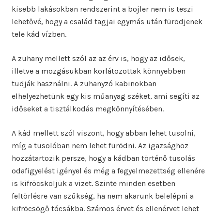
kisebb lakásokban rendszerint a bojler nem is teszi
lehetővé, hogy a család tagjai egymás után fürödjenek
tele kád vízben.
A zuhany mellett szól az az érv is, hogy az idősek,
illetve a mozgásukban korlátozottak könnyebben
tudják használni. A zuhanyzó kabinokban
elhelyezhetünk egy kis műanyag széket, ami segíti az
időseket a tisztálkodás megkönnyítésében.
A kád mellett szól viszont, hogy abban lehet tusolni,
míg a tusolóban nem lehet fürödni. Az igazsághoz
hozzátartozik persze, hogy a kádban történő tusolás
odafigyelést igényel és még a fegyelmezettség ellenére
is kifröcsköljük a vizet. Szinte minden esetben
feltörlésre van szükség, ha nem akarunk belelépni a
kifröcsögő tócsákba. Számos érvet és ellenérvet lehet