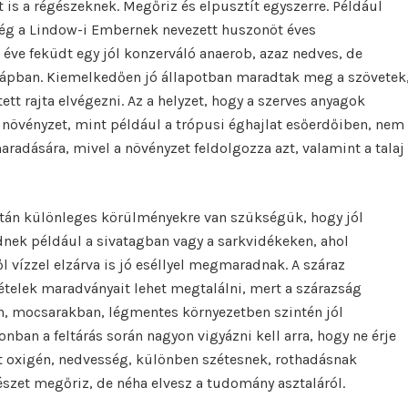
 is a régészeknek. Megőriz és elpusztít egyszerre. Például
ség a Lindow-i Embernek nevezett huszonöt éves
éve feküdt egy jól konzerváló anaerob, azaz nedves, de
ápban. Kiemelkedően jó állapotban maradtak meg a szövetek
ett rajta elvégezni. Az a helyzet, hogy a szerves anyagok
növényzet, mint például a trópusi éghajlat esőerdőiben, nem
radására, mivel a növényzet feldolgozza azt, valamint a talaj
tán különleges körülményekre van szükségük, hogy jól
nek például a sivatagban vagy a sarkvidékeken, ahol
l vízzel elzárva is jó eséllyel megmaradnak. A száraz
k ételek maradványait lehet megtalálni, mert a szárazság
n, mocsarakban, légmentes környezetben szintén jól
an a feltárás során nagyon vigyázni kell arra, hogy ne érje
t oxigén, nedvesség, különben szétesnek, rothadásnak
észet megőriz, de néha elvesz a tudomány asztaláról.