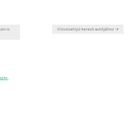
an is
Vízszivattyú kereső autójához →
ezni
.