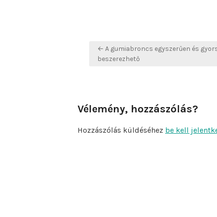
Bejegyzés
← A gumiabroncs egyszerűen és gyors
navigáció
beszerezhető
Vélemény, hozzászólás?
Hozzászólás küldéséhez
be kell jelentk