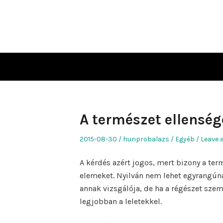
Skip
to
content
A természet ellenség
Posted
Author
Posted
2015-08-30
hunprobalazs
Egyéb
Leave 
on
in
A kérdés azért jogos, mert bizony a ter
elemeket. Nyilván nem lehet egyrangúna
annak vizsgálója, de ha a régészet sze
legjobban a leletekkel.