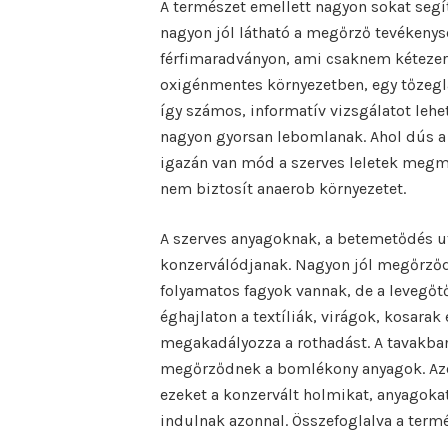
A természet emellett nagyon sokat segít
nagyon jól látható a megőrző tevékeny
férfimaradványon, ami csaknem kétezer 
oxigénmentes környezetben, egy tőzegl
így számos, informatív vizsgálatot lehet
nagyon gyorsan lebomlanak. Ahol dús a 
igazán van mód a szerves leletek megma
nem biztosít anaerob környezetet.
A szerves anyagoknak, a betemetődés u
konzerválódjanak. Nagyon jól megőrződ
folyamatos fagyok vannak, de a levegőtő
éghajlaton a textíliák, virágok, kosara
megakadályozza a rothadást. A tavakba
megőrződnek a bomlékony anyagok. Azonb
ezeket a konzervált holmikat, anyagoka
indulnak azonnal. Összefoglalva a term